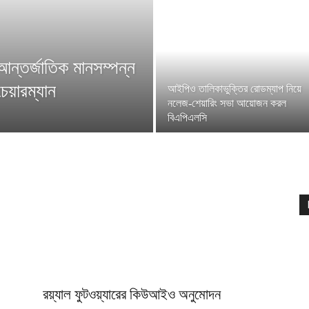
ন্তর্জাতিক মানসম্পন্ন
েয়ারম্যান
আইপিও তালিকাভুক্তির রোডম্যাপ নিয়ে
নলেজ-শেয়ারিং সভা আয়োজন করল
বিএপিএলসি
রয়্যাল ফুটওয়্যারের কিউআইও অনুমোদন