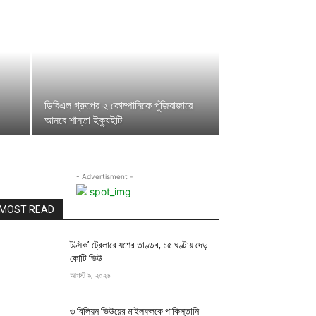
ডিবিএল গ্রুপের ২ কোম্পানিকে পুঁজিবাজারে
আনবে শান্তা ইক্যুইটি
- Advertisment -
MOST READ
টক্সিক’ ট্রেলারে যশের তাণ্ডব, ১৫ ঘণ্টায় দেড়
কোটি ভিউ
আগস্ট ৯, ২০২৬
৩ বিলিয়ন ভিউয়ের মাইলফলকে পাকিস্তানি