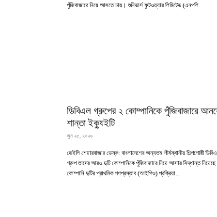
পুঁজিবাজারে নিয়ে আসতে চায়। শুনিভার্স ফুটওয়্যার লিমিটেড (এনপলি...
ডিবিএল গ্রুপের ২ কোম্পানিকে পুঁজিবাজারে আনব
শান্তা ইক্যুইটি
জুন ২৫, ২০২৬
ডেইলি শেয়ারবাজার ডেস্ক: বাংলাদেশের অন্যতম শীর্ষস্থানীয় শিল্পগোষ্ঠী ডিবি
গ্রুপ তাদের ‌আরও দুটি কোম্পানিকে পুঁজিবাজারে নিয়ে আসার সিদ্ধান্ত নিয়েছ
কোম্পানি দুটির প্রাথমিক গণপ্রস্তাব (আইপিও) প্রক্রিয়া...