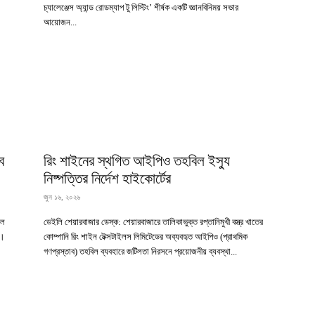
চ্যালেঞ্জেস অ্যান্ড রোডম্যাপ টু লিস্টিং’ শীর্ষক একটি জ্ঞানবিনিময় সভার
আয়োজন...
ে
রিং শাইনের স্থগিত আইপিও তহবিল ইস্যু
নিষ্পত্তির নির্দেশ হাইকোর্টের
জুন ১৬, ২০২৬
এল
ডেইলি শেয়ারবাজার ডেস্ক: শেয়ারবাজারে তালিকাভুক্ত রপ্তানিমুখী বস্ত্র খাতের
ে।
কোম্পানি রিং শাইন টেক্সটাইলস লিমিটেডের অব্যবহৃত আইপিও (প্রাথমিক
গণপ্রস্তাব) তহবিল ব্যবহারে জটিলতা নিরসনে প্রয়োজনীয় ব্যবস্থা...