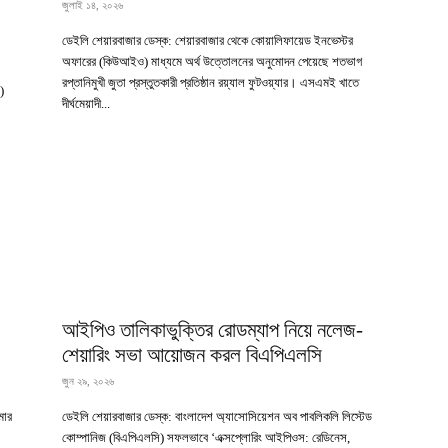
জুলাই ১৪, ২০২৬
ডেইলি শেয়ারবাজার ডেস্ক: শেয়ারবাজার থেকে কোয়ালিফায়েড ইনভেস্টর
অফারের (কিউআইও) মাধ্যমে অর্থ উত্তোলনের অনুমোদন পেয়েছে শতভাগ
রপ্তানিমুখী জুতা প্রস্তুতকারী প্রতিষ্ঠান রয়্যাল ফুটওয়্যার। এসএমই খাতে
)
দীর্ঘমেয়াদী...
আইপিও তালিকাভুক্তির রোডম্যাপ নিয়ে নলেজ-
শেয়ারিং সভা আয়োজন করল বিএপিএলসি
জুন ২৯, ২০২৬
মার
ডেইলি শেয়ারবাজার ডেস্ক: বাংলাদেশ অ্যাসোসিয়েশন অব পাবলিকলি লিস্টেড
কোম্পানিজ (বিএপিএলসি) সফলভাবে ‘এক্সপ্লোরিং আইপিওস: রেডিনেস,