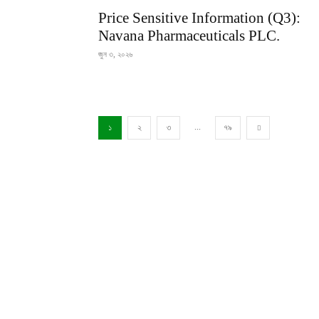
Price Sensitive Information (Q3):
Navana Pharmaceuticals PLC.
জুন ৩, ২০২৬
...
১
২
৩
৭৯