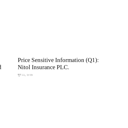
Price Sensitive Information (Q1):
d
Nitol Insurance PLC.
জুন ১১, ২০২৬