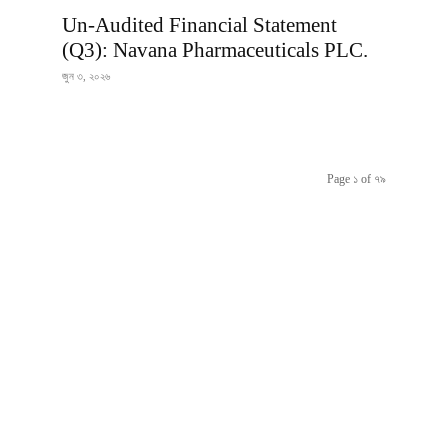
Un-Audited Financial Statement
(Q3): Navana Pharmaceuticals PLC.
জুন ৩, ২০২৬
Page ১ of ৭৯