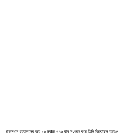
রাজস্থান রয়্যালসের হয়ে ১৬ ম্যাচে ৭৭৬ রান সংগ্রহ করে তিনি জিতেছেন অরেঞ্জ