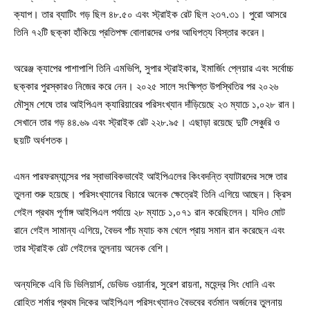
ক্যাপ। তার ব্যাটিং গড় ছিল ৪৮.৫০ এবং স্ট্রাইক রেট ছিল ২৩৭.৩১। পুরো আসরে
তিনি ৭২টি ছক্কা হাঁকিয়ে প্রতিপক্ষ বোলারদের ওপর আধিপত্য বিস্তার করেন।
অরেঞ্জ ক্যাপের পাশাপাশি তিনি এমভিপি, সুপার স্ট্রাইকার, ইমার্জিং প্লেয়ার এবং সর্বোচ্চ
ছক্কার পুরস্কারও নিজের করে নেন। ২০২৫ সালে সংক্ষিপ্ত উপস্থিতির পর ২০২৬
মৌসুম শেষে তার আইপিএল ক্যারিয়ারের পরিসংখ্যান দাঁড়িয়েছে ২৩ ম্যাচে ১,০২৮ রান।
সেখানে তার গড় ৪৪.৬৯ এবং স্ট্রাইক রেট ২২৮.৯৫। এছাড়া রয়েছে দুটি সেঞ্চুরি ও
ছয়টি অর্ধশতক।
এমন পারফরম্যান্সের পর স্বাভাবিকভাবেই আইপিএলের কিংবদন্তি ব্যাটারদের সঙ্গে তার
তুলনা শুরু হয়েছে। পরিসংখ্যানের বিচারে অনেক ক্ষেত্রেই তিনি এগিয়ে আছেন। ক্রিস
গেইল প্রথম পূর্ণাঙ্গ আইপিএল পর্যায়ে ২৮ ম্যাচে ১,০৭১ রান করেছিলেন। যদিও মোট
রানে গেইল সামান্য এগিয়ে, বৈভব পাঁচ ম্যাচ কম খেলে প্রায় সমান রান করেছেন এবং
তার স্ট্রাইক রেট গেইলের তুলনায় অনেক বেশি।
অন্যদিকে এবি ডি ভিলিয়ার্স, ডেভিড ওয়ার্নার, সুরেশ রায়না, মহেন্দ্র সিং ধোনি এবং
রোহিত শর্মার প্রথম দিকের আইপিএল পরিসংখ্যানও বৈভবের বর্তমান অর্জনের তুলনায়