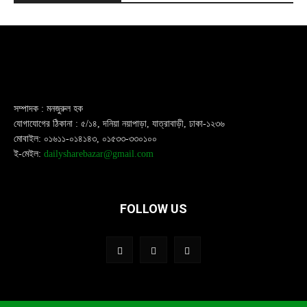
সম্পাদক : মনজুরুল হক
যোগাযোগের ঠিকানা : ৫/১৪, দনিয়া নয়াপাড়া, যাত্রাবাড়ী, ঢাকা-১২৩৬
মোবাইল: ০১৬১১-০১৪১৪৩, ০১৫৩৩-৩৩০১০০
ই-মেইল:
dailysharebazar@gmail.com
FOLLOW US