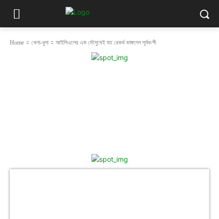
Home
খেলা-ধুলা
আইপিএলের এক মৌসুমেই যত রেকর্ড ভাঙ্গলেন সূর্যবংশী