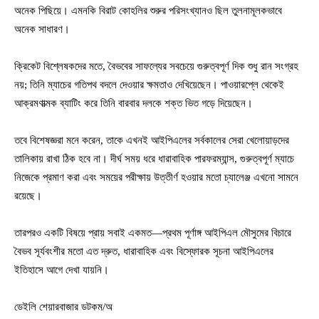
অনেক পিছিয়ে। এমনকি বিরাট কোহলির শুরুর পরিসংখ্যানও ছিল তুলনামূলকভাবে
অনেক সাধারণ।
ক্রিকেট বিশ্লেষকদের মতে, বৈভবের সাফল্যের সবচেয়ে গুরুত্বপূর্ণ দিক শুধু রান সংগ্রহ
নয়; তিনি ম্যাচের গতিপথ বদলে দেওয়ার ক্ষমতাও দেখিয়েছেন। পাওয়ারপ্লে থেকেই
আক্রমণাত্মক ব্যাটিং করে তিনি বারবার দলকে শক্ত ভিত গড়ে দিয়েছেন।
তবে বিশেষজ্ঞরা মনে করেন, তাকে এখনই আইপিএলের সর্বকালের সেরা খেলোয়াড়দের
তালিকায় রাখা ঠিক হবে না। দীর্ঘ সময় ধরে ধারাবাহিক পারফরম্যান্স, গুরুত্বপূর্ণ ম্যাচে
নিজেকে প্রমাণ করা এবং সময়ের পরীক্ষায় উত্তীর্ণ হওয়ার মতো চ্যালেঞ্জ এখনো সামনে
রয়েছে।
তারপরও একটি বিষয়ে প্রায় সবাই একমত—প্রথম পূর্ণাঙ্গ আইপিএল মৌসুমের বিচারে
বৈভব সূর্যবংশীর মতো এত দ্রুত, ধারাবাহিক এবং বিস্ফোরক সূচনা আইপিএলের
ইতিহাসে আগে দেখা যায়নি।
ডেইলি শেয়ারবাজার ডটকম/অ