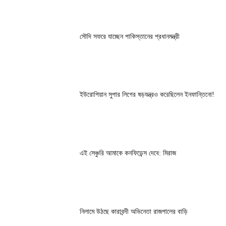
সৌদি সফরে যাচ্ছেন পাকিস্তানের প্রধানমন্ত্রী
ইউরোপিয়ান সুপার লিগের ষড়যন্ত্রও করেছিলেন ইনফান্তিনো!
এই সেঞ্চুরি আমাকে কনফিডেন্স দেবে: মিরাজ
নিলামে উঠছে কারাবন্দী অভিনেতা রাজপালের বাড়ি