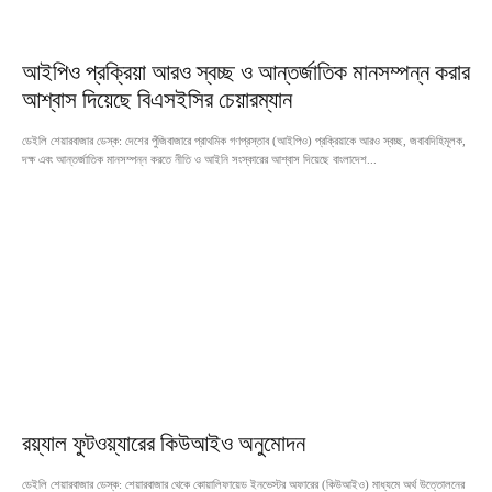
আইপিও প্রক্রিয়া আরও স্বচ্ছ ও আন্তর্জাতিক মানসম্পন্ন করার
আশ্বাস দিয়েছে বিএসইসির চেয়ারম্যান
ডেইলি শেয়ারবাজার ডেস্ক: দেশের পুঁজিবাজারে প্রাথমিক গণপ্রস্তাব (আইপিও) প্রক্রিয়াকে আরও স্বচ্ছ, জবাবদিহিমূলক,
দক্ষ এবং আন্তর্জাতিক মানসম্পন্ন করতে নীতি ও আইনি সংস্কারের আশ্বাস দিয়েছে বাংলাদেশ...
রয়্যাল ফুটওয়্যারের কিউআইও অনুমোদন
ডেইলি শেয়ারবাজার ডেস্ক: শেয়ারবাজার থেকে কোয়ালিফায়েড ইনভেস্টর অফারের (কিউআইও) মাধ্যমে অর্থ উত্তোলনের