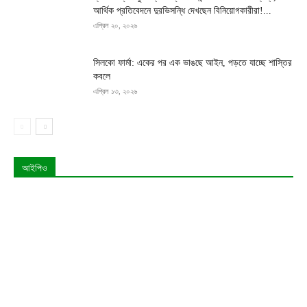
আর্থিক প্রতিবেদনে দুরভিসন্ধি দেখছেন বিনিয়োগকারীরা!...
এপ্রিল ২০, ২০২৬
সিলকো ফার্মা: একের পর এক ভাঙছে আইন, পড়তে যাচ্ছে শাস্তির
কবলে
এপ্রিল ১৩, ২০২৬
আইপিও