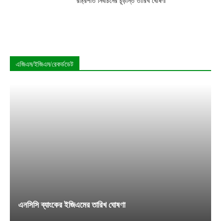
রাষ্ট্রপতি নির্বাচনের চূড়ান্ত তারিখ ঘোষণা
এজিএম/ইজিএম/রেকর্ডডেট
এনসিসি ব্যাংকের ইজিএমের তারিখ ঘোষণা