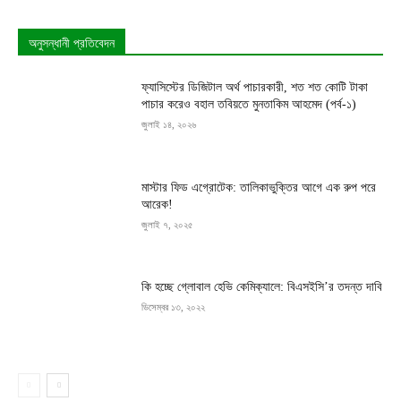
অনুসন্ধানী প্রতিবেদন
ফ্যাসিস্টের ডিজিটাল অর্থ পাচারকারী, শত শত কোটি টাকা
পাচার করেও বহাল তবিয়তে মুনতাকিম আহমেদ (পর্ব-১)
জুলাই ১৪, ২০২৬
মাস্টার ফিড এগ্রোটেক: তালিকাভুক্তির আগে এক রুপ পরে
আরেক!
জুলাই ৭, ২০২৫
কি হচ্ছে গ্লোবাল হেভি কেমিক্যালে: বিএসইসি’র তদন্ত দাবি
ডিসেম্বর ১৩, ২০২২