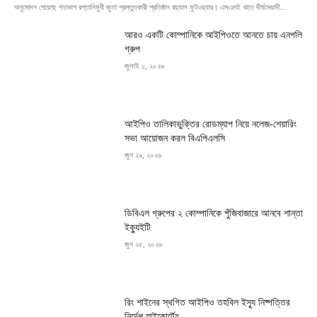
অনুমোদন পেয়েছে শতভাগ রপ্তানিমুখী জুতা প্রস্তুতকারী প্রতিষ্ঠান রয়্যাল ফুটওয়্যার। এসএমই খাতে দীর্ঘমেয়াদী...
আরও একটি কোম্পানিকে আইপিওতে আনতে চায় এনপলি
গ্রুপ
জুলাই ১, ২০২৬
আইপিও তালিকাভুক্তির রোডম্যাপ নিয়ে নলেজ-শেয়ারিং
সভা আয়োজন করল বিএপিএলসি
জুন ২৯, ২০২৬
ডিবিএল গ্রুপের ২ কোম্পানিকে পুঁজিবাজারে আনবে শান্তা
ইক্যুইটি
জুন ২৫, ২০২৬
রিং শাইনের স্থগিত আইপিও তহবিল ইস্যু নিষ্পত্তির
নির্দেশ হাইকোর্টের