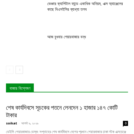
ভেঞ্চার ক্যাপিটাল ফান্ডে একাধিক অনিয়ম, এক্স অ্যাঞ্জেলের
কাছে বিএসইসির ব্যাখ্যা তলব
আজ বুধবার শেয়ারবাজার বন্ধ
বাজার বিশ্লেষণ
শেষ কার্যদিবসে সূচকের পতনে লেনদেন ১ হাজার ১৪৭ কোটি
টাকার
soikat
-
আগস্ট ৬, ২০২৬
0
ডেইলি শেয়ারবাজার ডেস্ক: সপ্তাহের শেষ কার্যদিবসে দেশের প্রধান শেয়ারবাজার ঢাকা স্টক এক্সচেঞ্জে