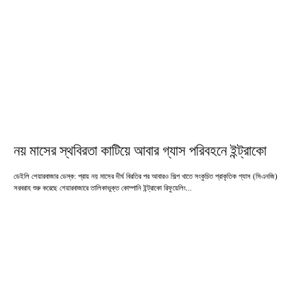
নয় মাসের স্থবিরতা কাটিয়ে আবার গ্যাস পরিবহনে ইন্ট্রাকো
ডেইলি শেয়ারবাজার ডেস্ক: প্রায় নয় মাসের দীর্ঘ বিরতির পর আবারও শিল্প খাতে সংকুচিত প্রাকৃতিক গ্যাস (সিএনজি)
সরবরাহ শুরু করেছে শেয়ারবাজারে তালিকাভুক্ত কোম্পানি ইন্ট্রাকো রিফুয়েলিং...