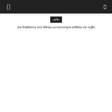
ব্রেকিং
ঢাকা বিশ্ববিদ্যালয়ে বাংলা কিউআর-এর সচেতনতামূলক মতবিনিময় সভা অনুষ্ঠিত