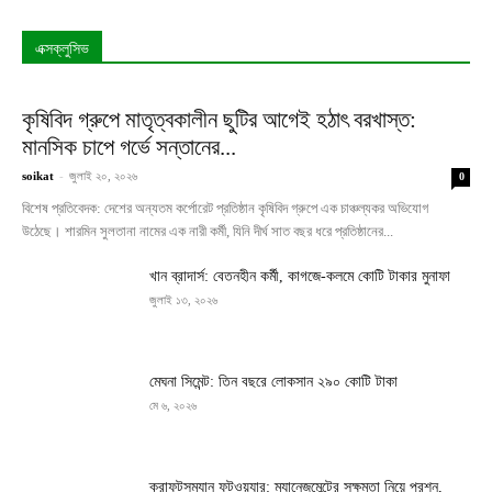
এক্সক্লুসিভ
কৃষিবিদ গ্রুপে মাতৃত্বকালীন ছুটির আগেই হঠাৎ বরখাস্ত:
মানসিক চাপে গর্ভে সন্তানের...
soikat
-
জুলাই ২০, ২০২৬
0
বিশেষ প্রতিবেদক: দেশের অন্যতম কর্পোরেট প্রতিষ্ঠান কৃষিবিদ গ্রুপে এক চাঞ্চল্যকর অভিযোগ
উঠেছে। শারমিন সুলতানা নামের এক নারী কর্মী, যিনি দীর্ঘ সাত বছর ধরে প্রতিষ্ঠানের...
খান ব্রাদার্স: বেতনহীন কর্মী, কাগজে-কলমে কোটি টাকার মুনাফা
জুলাই ১৩, ২০২৬
মেঘনা সিমেন্ট: তিন বছরে লোকসান ২৯০ কোটি টাকা
মে ৬, ২০২৬
ক্রাফটসম্যান ফুটওয়্যার: ম্যানেজমেন্টের সক্ষমতা নিয়ে প্রশ্ন,