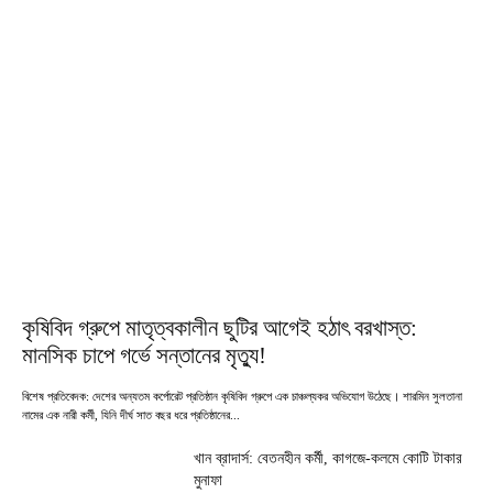
কৃষিবিদ গ্রুপে মাতৃত্বকালীন ছুটির আগেই হঠাৎ বরখাস্ত:
মানসিক চাপে গর্ভে সন্তানের মৃত্যু!
বিশেষ প্রতিবেদক: দেশের অন্যতম কর্পোরেট প্রতিষ্ঠান কৃষিবিদ গ্রুপে এক চাঞ্চল্যকর অভিযোগ উঠেছে। শারমিন সুলতানা
নামের এক নারী কর্মী, যিনি দীর্ঘ সাত বছর ধরে প্রতিষ্ঠানের...
খান ব্রাদার্স: বেতনহীন কর্মী, কাগজে-কলমে কোটি টাকার
মুনাফা