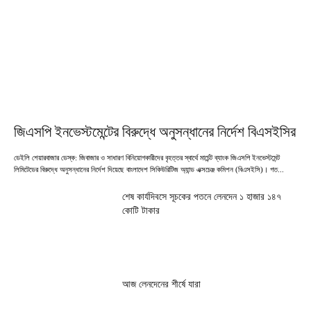
জিএসপি ইনভেস্টমেন্টের বিরুদ্ধে অনুসন্ধানের নির্দেশ বিএসইসির
ডেইলি শেয়ারবাজার ডেস্ক: জিবাজার ও সাধারণ বিনিয়োগকারীদের বৃহত্তর স্বার্থে মার্চেন্ট ব্যাংক জিএসপি ইনভেস্টমেন্ট
লিমিটেডের বিরুদ্ধে অনুসন্ধানের নির্দেশ দিয়েছে বাংলাদেশ সিকিউরিটিজ অ্যান্ড এক্সচেঞ্জ কমিশন (বিএসইসি)। গত...
শেষ কার্যদিবসে সূচকের পতনে লেনদেন ১ হাজার ১৪৭
কোটি টাকার
আজ লেনদেনের শীর্ষে যারা