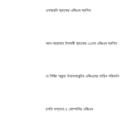
এনআরবি ব্যাংকের এজিএম স্থগিত
আল-আরাফাহ ইসলামী ব্যাংকের ৩১তম এজিএম স্থগিত
বে লিজিং অ্যান্ড ইনভেসমেন্টের এজিএমের তারিখ পরিবর্তন
চলতি সপ্তাহে ৫ কোম্পানির এজিএম