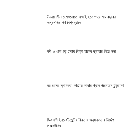
উন্নয়নশীল দেশগুলোতে এআই হতে পারে শত বছরের
অগ্রগতির পথ:বিশ্বব্যাংক
নদী ও খালপাড় রক্ষায় বিন্না ঘাসের ব্যবহার নিয়ে সভা
নয় মাসের স্থবিরতা কাটিয়ে আবার গ্যাস পরিবহনে ইন্ট্রাকো
জিএসপি ইনভেস্টমেন্টের বিরুদ্ধে অনুসন্ধানের নির্দেশ
বিএসইসির