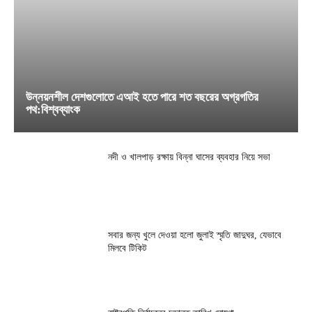
উন্নয়নশীল দেশগুলোতে এআই হতে পারে শত বছরের অগ্রগতির
পথ:বিশ্বব্যাংক
নদী ও খালপাড় রক্ষায় বিন্না ঘাসের ব্যবহার নিয়ে সভা
সবার জন্য খুলে দেওয়া হলো জুলাই স্মৃতি জাদুঘর, যেভাবে
মিলবে টিকিট