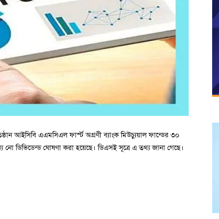
িষ্ঠান আইসিবি এএমসিএল ফার্স্ট অগ্রণী ব্যাংক মিউচ্যুয়াল ফান্ডের ৩০
য নো ডিভিডেন্ড ঘোষণা করা হয়েছে। ডিএসই সূত্রে এ তথ্য জানা গেছে।