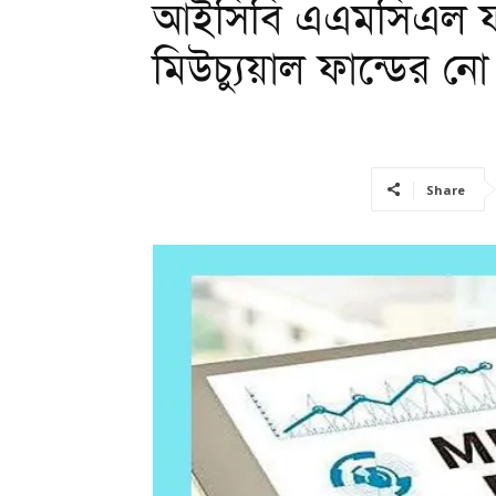
আইসিবি এএমসিএল ফার্স
মিউচ্যুয়াল ফান্ডের ন
Share