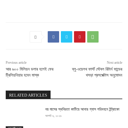
Previous article
Next article
আর ৬০০ মিলিয়ন ডলার হলেই ফের
ব্লু-ওয়েলথ ফার্স্ট স্টেবল রিটার্ন ফান্ডের
ট্রিলিয়নিয়ার হবেন মাস্ক
খসড়া প্রসপেক্টাস অনুমোদন
RELATED ARTICLES
নয় মাসের স্থবিরতা কাটিয়ে আবার গ্যাস পরিবহনে ইন্ট্রাকো
আগস্ট ৬, ২০২৬