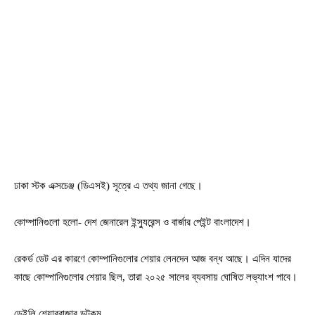
ঢাকা স্টক এক্সচেঞ্জ (ডিএসই) সূত্রে এ তথ্য জানা গেছে।
কোম্পানিগুলো হলো- দেশ জেনারেল ইন্স্যুরেন্স ও বার্জার পেইন্ট বাংলাদেশ।
রেকর্ড ডেট এর কারণে কোম্পানিগুলোর শেয়ার লেনদেন আজ বন্ধ আছে। এদিন যাদের
কাছে কোম্পানিগুলোর শেয়ার ছিল, তারা ২০২৫ সালের ব্যবসায় ঘোষিত লভ্যাংশ পাবে।
ডেইলি শেয়ারবাজার ডটকম