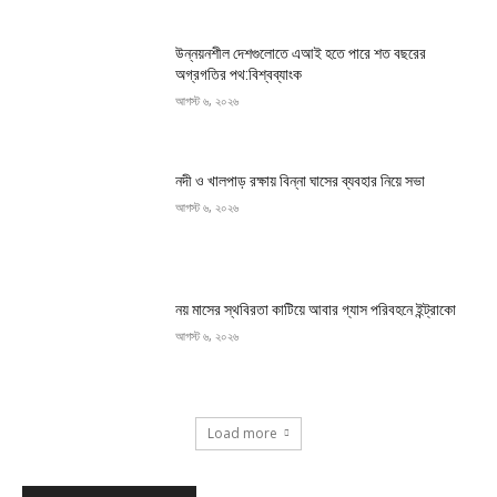
উন্নয়নশীল দেশগুলোতে এআই হতে পারে শত বছরের
অগ্রগতির পথ:বিশ্বব্যাংক
আগস্ট ৬, ২০২৬
নদী ও খালপাড় রক্ষায় বিন্না ঘাসের ব্যবহার নিয়ে সভা
আগস্ট ৬, ২০২৬
নয় মাসের স্থবিরতা কাটিয়ে আবার গ্যাস পরিবহনে ইন্ট্রাকো
আগস্ট ৬, ২০২৬
Load more