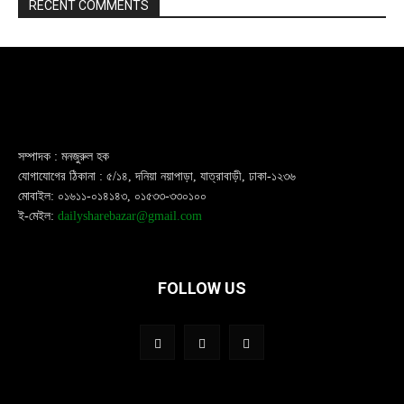
RECENT COMMENTS
সম্পাদক : মনজুরুল হক
যোগাযোগের ঠিকানা : ৫/১৪, দনিয়া নয়াপাড়া, যাত্রাবাড়ী, ঢাকা-১২৩৬
মোবাইল: ০১৬১১-০১৪১৪৩, ০১৫৩৩-৩৩০১০০
ই-মেইল:
dailysharebazar@gmail.com
FOLLOW US