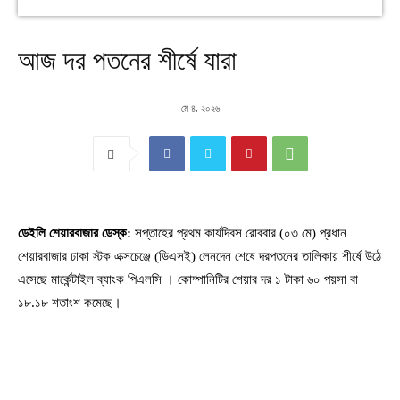
আজ দর পতনের শীর্ষে যারা
মে ৪, ২০২৬
ডেইলি শেয়ারবাজার ডেস্ক:
সপ্তাহের প্রথম কার্যদিবস রোববার (০৩ মে) প্রধান
শেয়ারবাজার ঢাকা স্টক এক্সচেঞ্জে (ডিএসই) লেনদেন শেষে দরপতনের তালিকায় শীর্ষে উঠে
এসেছে মার্কেন্টাইল ব্যাংক পিএলসি । কোম্পানিটির শেয়ার দর ১ টাকা ৬০ পয়সা বা
১৮.১৮ শতাংশ কমেছে।