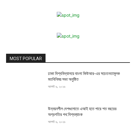
MOST POPULAR
ঢাকা বিশ্ববিদ্যালয়ে বাংলা কিউআর-এর সচেতনতামূলক
মতবিনিময় সভা অনুষ্ঠিত
আগস্ট ৬, ২০২৬
উন্নয়নশীল দেশগুলোতে এআই হতে পারে শত বছরের
অগ্রগতির পথ:বিশ্বব্যাংক
আগস্ট ৬, ২০২৬