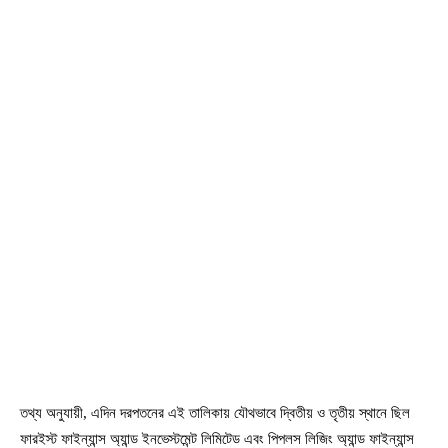
তথ্য অনুযায়ী, এদিন দরপতনের এই তালিকায় যৌথভাবে দ্বিতীয় ও তৃতীয় স্থানে ছিল
ফারইস্ট ফাইন্যান্স অ্যান্ড ইনভেস্টমেন্ট লিমিটেড এবং পিপলস লিজিং অ্যান্ড ফাইন্যান্স