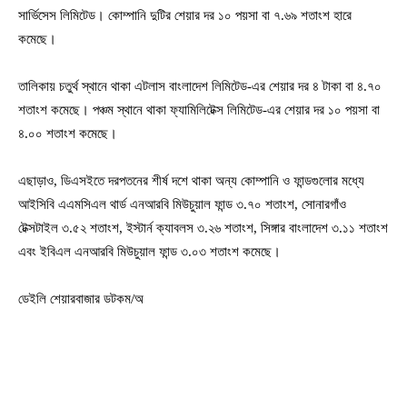
সার্ভিসেস লিমিটেড। কোম্পানি দুটির শেয়ার দর ১০ পয়সা বা ৭.৬৯ শতাংশ হারে
কমেছে।
তালিকায় চতুর্থ স্থানে থাকা এটলাস বাংলাদেশ লিমিটেড-এর শেয়ার দর ৪ টাকা বা ৪.৭০
শতাংশ কমেছে। পঞ্চম স্থানে থাকা ফ্যামিলিটেক্স লিমিটেড-এর শেয়ার দর ১০ পয়সা বা
৪.০০ শতাংশ কমেছে।
এছাড়াও, ডিএসইতে দরপতনের শীর্ষ দশে থাকা অন্য কোম্পানি ও ফান্ডগুলোর মধ্যে
আইসিবি এএমসিএল থার্ড এনআরবি মিউচুয়াল ফান্ড ৩.৭০ শতাংশ, সোনারগাঁও
টেক্সটাইল ৩.৫২ শতাংশ, ইস্টার্ন ক্যাবলস ৩.২৬ শতাংশ, সিঙ্গার বাংলাদেশ ৩.১১ শতাংশ
এবং ইবিএল এনআরবি মিউচুয়াল ফান্ড ৩.০৩ শতাংশ কমেছে।
ডেইলি শেয়ারবাজার ডটকম/অ