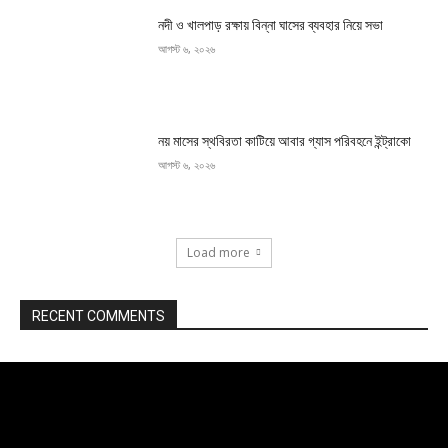
নদী ও খালপাড় রক্ষায় বিন্না ঘাসের ব্যবহার নিয়ে সভা
আগস্ট ৬, ২০২৬
নয় মাসের স্থবিরতা কাটিয়ে আবার গ্যাস পরিবহনে ইন্ট্রাকো
আগস্ট ৬, ২০২৬
Load more
RECENT COMMENTS