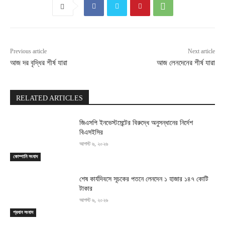
Previous article
Next article
আজ দর বৃদ্ধির শীর্ষ যারা
আজ লেনদেনের শীর্ষ যারা
RELATED ARTICLES
জিএসপি ইনভেস্টমেন্টের বিরুদ্ধে অনুসন্ধানের নির্দেশ
বিএসইসির
আগস্ট ৬, ২০২৬
কোম্পানি সংবাদ
শেষ কার্যদিবসে সূচকের পতনে লেনদেন ১ হাজার ১৪৭ কোটি
টাকার
আগস্ট ৬, ২০২৬
প্রধান সংবাদ