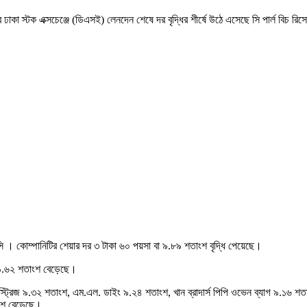
র ঢাকা স্টক এক্সচেঞ্জে (ডিএসই) লেনদেন শেষে দর বৃদ্ধির শীর্ষে উঠে এসেছে সি পার্ল বিচ রি
সি । কোম্পানিটির শেয়ার দর ৩ টাকা ৬০ পয়সা বা ৯.৮৯ শতাংশ বৃদ্ধি পেয়েছে।
বা ৯.৬২ শতাংশ বেড়েছে।
ইন্ডাস্ট্রিজ ৯.৩২ শতাংশ, এম.এল. ডাইং ৯.২৪ শতাংশ, খান ব্রাদার্স পিপি ওভেন ব্যাগ ৯.১
াংশ বেড়েছে।