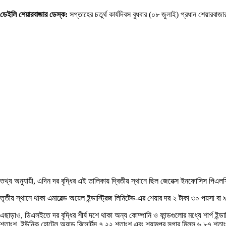
ডেইলি শেয়ারবাজার ডেস্ক:
সপ্তাহের চতুর্থ কার্যদিবস বুধবার (০৮ জুলাই) প্রধান শেয়ারবাজা
তথ্য অনুযায়ী, এদিন দর বৃদ্ধির এই তালিকায় দ্বিতীয় স্থানে ছিল জেনেক্স ইনফোসিস পিএল
তৃতীয় স্থানে থাকা এমারেল্ড অয়েল ইন্ডাস্ট্রিজ লিমিটেড-এর শেয়ার দর ২ টাকা ৩০ পয়সা 
এছাড়াও, ডিএসইতে দর বৃদ্ধির শীর্ষ দশে থাকা অন্য কোম্পানি ও ফান্ডগুলোর মধ্যে শার্প 
শতাংশ, ইউনিক হোটেল অ্যান্ড রিসোর্টস ৭.২২ শতাংশ এবং শ্যামপুর সুগার মিলস ৬.৮৭ শত