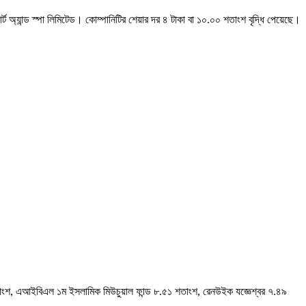
সোর্ট অ্যান্ড স্পা লিমিটেড। কোম্পানিটির শেয়ার দর ৪ টাকা বা ১০.০০ শতাংশ বৃদ্ধি পেয়েছে।
৬ শতাংশ, এআইবিএল ১ম ইসলামিক মিউচুয়াল ফান্ড ৮.৫১ শতাংশ, রেনউইক যজ্ঞেশ্বর ৭.৪৯