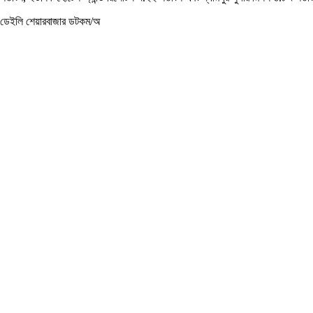
ডেইলি শেয়ারবাজার ডটকম/অ