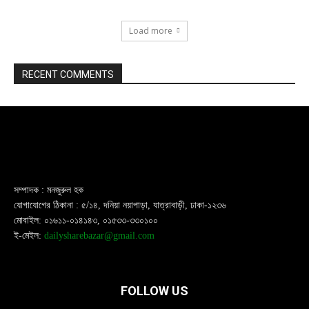
Load more
RECENT COMMENTS
সম্পাদক : মনজুরুল হক
যোগাযোগের ঠিকানা : ৫/১৪, দনিয়া নয়াপাড়া, যাত্রাবাড়ী, ঢাকা-১২৩৬
মোবাইল: ০১৬১১-০১৪১৪৩, ০১৫৩৩-৩৩০১০০
ই-মেইল:
dailysharebazar@gmail.com
FOLLOW US