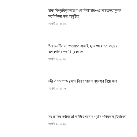
ঢাকা বিশ্ববিদ্যালয়ে বাংলা কিউআর-এর সচেতনতামূলক
মতবিনিময় সভা অনুষ্ঠিত
আগস্ট ৬, ২০২৬
উন্নয়নশীল দেশগুলোতে এআই হতে পারে শত বছরের
অগ্রগতির পথ:বিশ্বব্যাংক
আগস্ট ৬, ২০২৬
নদী ও খালপাড় রক্ষায় বিন্না ঘাসের ব্যবহার নিয়ে সভা
আগস্ট ৬, ২০২৬
নয় মাসের স্থবিরতা কাটিয়ে আবার গ্যাস পরিবহনে ইন্ট্রাকো
আগস্ট ৬, ২০২৬