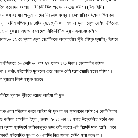
িল করে দেয় বাংলাদেশ সিকিউরিটিজ অ্যান্ড এক্সচেঞ্জ কমিশন (বিএসইসি)।
দন করা হয় যার অনুমোদন দেয় নিয়ন্ত্রক সংস্থা। কোম্পানির সর্বশেষ দাখিল করা
ফ্লো (এনওসিএফপিএস) নেগেটিভ (৪.৪৩) টাকা। এছাড়া ক্যাশ ফ্লো রেশিও দাঁড়িয়েছে
্ছে না বুঝায়। এছাড়া বাংলাদেশ সিকিউরিটিজ অ্যান্ড এক্সচেঞ্জ কমিশন
লস,২০১৬’তে ক্যাশ ফ্লো নেগেটিভকে অভ্যন্তরীণ ঝুঁকি (রিস্ক ফ্যাক্টর) হিসেবে
িমাণ দাঁড়িয়েছে ৩৯ কোটি ২০ লাখ ২৭ হাজার ৪২১ টাকা। কোম্পানির বর্তমান
। অর্থাৎ পরিশোধিত মূলধনের চেয়ে অনেক বেশি স্বল্প মেয়াদি ঋণের পরিমাণ।
লনা ব্রাঞ্চের নিকট বন্ধক রয়েছে।
িলিয়ে ব্যাপক ঝুঁকিতে রয়েছে আছিয়া সী ফুড।
াংক লোন পরিশোধ করবে আছিয়া সী ফুড যা গণ প্রস্তাবের অর্থাৎ ১৫ কোটি টাকার
চেঞ্জ কমিশন (পাবলিক ইস্যু ) রুলস, ২০১৫ এর ২১ ধারায় উত্তোলিত অর্থের এক
্মল ক্যাপ প্লাটফর্মে তালিকাভুক্ত হচ্ছে তাই হয়তো এই নিয়মটি মানা হয়নি। তবে
 পরবর্তী পরিশোধিত মূলধন ৩০ কোটির নিচে থাকবে সেটিও মানা হচ্ছে না।