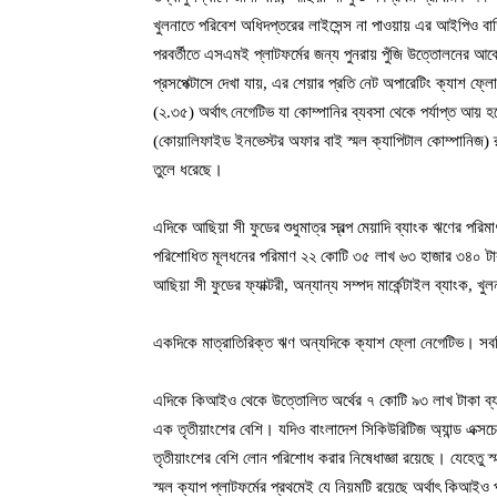
খুলনাতে পরিবেশ অধিদপ্তরের লাইসেন্স না পাওয়ায় এর আইপিও বাত
পরবর্তীতে এসএমই প্লাটফর্মের জন্য পুনরায় পুঁজি উত্তোলনের আবে
প্রসপেক্টাসে দেখা যায়, এর শেয়ার প্রতি নেট অপারেটিং ক্যাশ 
(২.৩৫) অর্থাৎ নেগেটিভ যা কোম্পানির ব্যবসা থেকে পর্যাপ্ত আয় হচ
(কোয়ালিফাইড ইনভেস্টর অফার বাই স্মল ক্যাপিটাল কোম্পানিজ) রু
তুলে ধরেছে।
এদিকে আছিয়া সী ফুডের শুধুমাত্র স্বল্প মেয়াদি ব্যাংক ঋণের পর
পরিশোধিত মূলধনের পরিমাণ ২২ কোটি ৩৫ লাখ ৬৩ হাজার ৩৪০ টাকা
আছিয়া সী ফুডের ফ্যাক্টরী, অন্যান্য সম্পদ মার্কেন্টাইল ব্যাংক, খু
একদিকে মাত্রাতিরিক্ত ঋণ অন্যদিকে ক্যাশ ফ্লো নেগেটিভ। সবম
এদিকে কিআইও থেকে উত্তোলিত অর্থের ৭ কোটি ৯৩ লাখ টাকা ব্য
এক তৃতীয়াংশের বেশি। যদিও বাংলাদেশ সিকিউরিটিজ অ্যান্ড এক্স
তৃতীয়াংশের বেশি লোন পরিশোধ করার নিষেধাজ্ঞা রয়েছে। যেহেতু স
স্মল ক্যাপ প্লাটফর্মের প্রথমেই যে নিয়মটি রয়েছে অর্থাৎ কিআইও