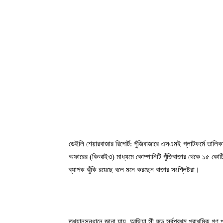
ডেইলি শেয়ারবাজার রিপোর্ট: পুঁজিবাজারে এসএমই প্লাটফর্মে তা
অফারের (কিআইও) মাধ্যমে কোম্পানিটি পুঁজিবাজার থেকে ১৫ কোটি
ব্যাপক ঝুঁকি রয়েছে বলে মনে করছেন বাজার সংশ্লিষ্টরা।
তথ্যানুসন্ধানে জানা যায়, আছিয়া সী ফুড সর্বপ্রথম প্রাথমিক গণ