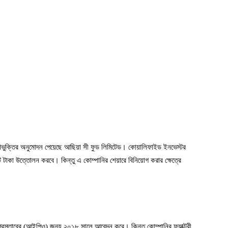
লিকাভুক্তির অনুমোদন পেয়েছে আছিয়া সী ফুড লিমিটেড। কোয়ালিফাইড ইনভেস্টর
 টাকা উত্তোলন করবে। কিন্তু এ কোম্পানির শেয়ারে বিনিয়োগ করার ক্ষেত্রে
 প্রস্তাবের (আইপিও) জন্য ২০১৮ সালে আবেদন করে। কিন্তু কোম্পানির ফ্যাক্টরী