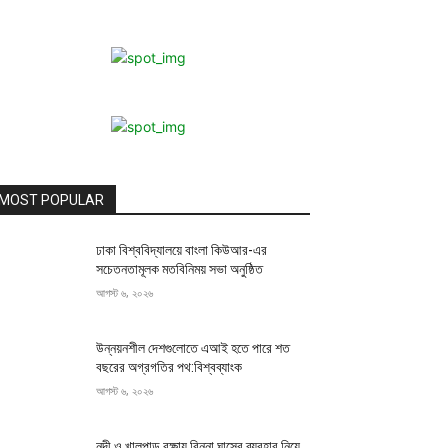
MOST POPULAR
ঢাকা বিশ্ববিদ্যালয়ে বাংলা কিউআর-এর
সচেতনতামূলক মতবিনিময় সভা অনুষ্ঠিত
আগস্ট ৬, ২০২৬
উন্নয়নশীল দেশগুলোতে এআই হতে পারে শত
বছরের অগ্রগতির পথ:বিশ্বব্যাংক
আগস্ট ৬, ২০২৬
নদী ও খালপাড় রক্ষায় বিন্না ঘাসের ব্যবহার নিয়ে