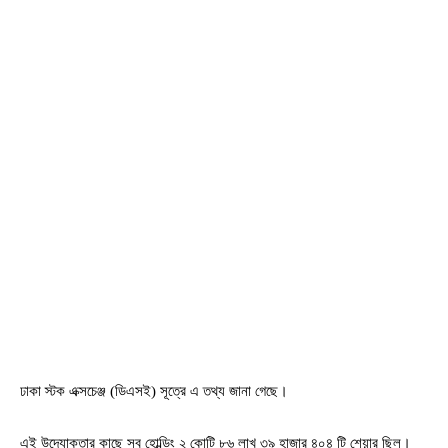
ঢাকা স্টক এক্সচেঞ্জ (ডিএসই) সূত্রে এ তথ্য জানা গেছে।
এই উদ্যোক্তার কাছে সব হোল্ডিং ২ কোটি ৮৬ লাখ ৩৯ হাজার ৪০৪ টি শেয়ার ছিল।