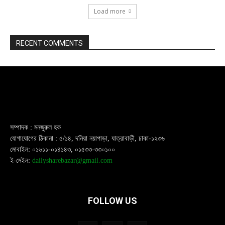
Load more
RECENT COMMENTS
সম্পাদক : মনজুরুল হক
যোগাযোগের ঠিকানা : ৫/১৪, দনিয়া নয়াপাড়া, যাত্রাবাড়ী, ঢাকা-১২৩৬
মোবাইল: ০১৬১১-০১৪১৪৩, ০১৫৩৩-৩৩০১০০
ই-মেইল:
dailysharebazar@gmail.com
FOLLOW US