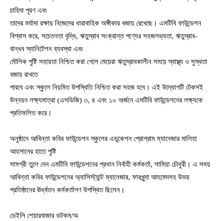
চাহিদা পূরণ এবং
তাদের মর্যাদা রক্ষায় নিজেদের ধারাবাহিক অঙ্গীকার বজায় রেখেছে। এমটিবি ফাউন্ডেশন
বিশ্বাস করে, সচেতনতা বৃদ্ধি, ঋতুস্রাব সংক্রান্ত পণ্যের সহজলভ্যতা, ঋতুস্রাব-
বান্ধব স্যানিটেশন ব্যবস্থা এবং
মৌলিক পুষ্টি সহায়তা নিশ্চিত করা গেলে মেয়েরা ঋতুস্রাবকালীন সময়ে স্বাস্থ্য ও সুস্থতা
বজায় রাখতে
পারবে এবং স্কুলে নিয়মিত উপস্থিতি নিশ্চিত করা সহজ হবে। এই উদ্যোগটি টেকসই
উন্নয়ন লক্ষ্যমাত্রা (এসডিজি) ৩, ৪ এবং ১০ অর্জনে এমটিবি ফাউন্ডেশনের লক্ষ্যকে
প্রতিফলিত করে।
অনুষ্ঠানে আবিন্তা কবির ফাউন্ডেশন স্কুলের এডুকেশন প্রোগ্রাম ম্যানেজার মালিহা
আহসানের হাতে পুষ্টি
সামগ্রী তুলে দেন এমটিবি ফাউন্ডেশনের প্রধান নির্বাহী কর্মকর্তা, সামিয়া চৌধুরী। এ সময়
আবিন্তা কবির ফাউন্ডেশনের অ্যাসিস্ট্যান্ট ম্যানেজার, ফারখুন্দা আহমেদসহ উভয়
প্রতিষ্ঠানের ঊর্ধ্বতন কর্মকর্তাগণ উপস্থিত ছিলেন।
ডেইলি শেয়ারবাজার ডটকম/অ