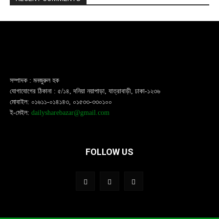
সম্পাদক : মনজুরুল হক
যোগাযোগের ঠিকানা : ৫/১৪, দনিয়া নয়াপাড়া, যাত্রাবাড়ী, ঢাকা-১২৩৬
মোবাইল: ০১৬১১-০১৪১৪৩, ০১৫৩৩-৩৩০১০০
ই-মেইল:
dailysharebazar@gmail.com
FOLLOW US