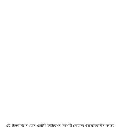
এই উদ্যোগের মাধ্যমে এমটিবি ফাউন্ডেশন কিশোরী মেয়েদের ঋতুস্রাবকালীন স্বাস্থ্য