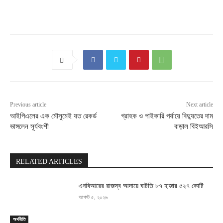
Previous article
Next article
আইপিএলের এক মৌসুমেই যত রেকর্ড
গ্রাহক ও পাইকারি পর্যায়ে বিদ্যুতের দাম
ভাঙ্গলেন সূর্যবংশী
বাড়াল বিইআরসি
RELATED ARTICLES
এনবিআরের রাজস্ব আদায়ে ঘাটতি ৮৭ হাজার ৫২৭ কোটি
আগস্ট ৫, ২০২৬
অর্থনীতি