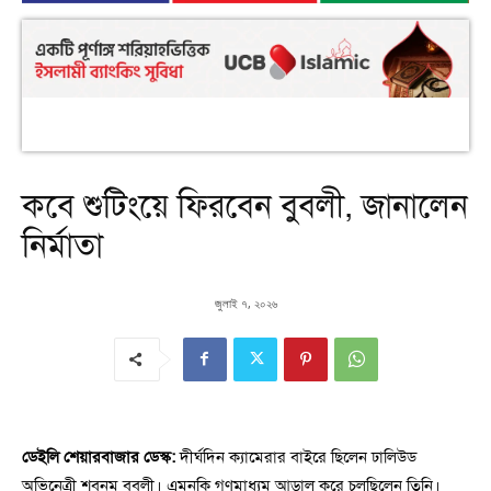
কবে শুটিংয়ে ফিরবেন বুবলী, জানালেন
নির্মাতা
জুলাই ৭, ২০২৬
ডেইলি শেয়ারবাজার ডেস্ক:
দীর্ঘদিন ক্যামেরার বাইরে ছিলেন ঢালিউড
অভিনেত্রী শবনম বুবলী। এমনকি গণমাধ্যম আড়াল করে চলছিলেন তিনি।