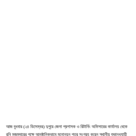
আজ বুধবার (২৪ ডিসেম্বর) দুপুরে জেলা প্রশাসক ও রিটার্নিং অফিসারের কার্যালয় থেকে
রনি মজুমদারের পক্ষে আনুষ্ঠানিকভাবে মনোনয়ন পত্র সংগ্রহ করেন স্থানীয় শুভানুধ্যায়ী