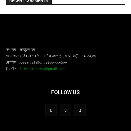
RECENT COMMENTS
সম্পাদক : মনজুরুল হক
যোগাযোগের ঠিকানা : ৫/১৪, দনিয়া নয়াপাড়া, যাত্রাবাড়ী, ঢাকা-১২৩৬
মোবাইল: ০১৬১১-০১৪১৪৩, ০১৫৩৩-৩৩০১০০
ই-মেইল:
dailysharebazar@gmail.com
FOLLOW US