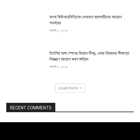
বাংলা কিউআরভিত্তিক লেনদেনে ব্যবসায়ীদের আহ্বান
গভর্নরের
আগস্ট ৮, ২০২৬
ইতালির সঙ্গে স্পেনের বিরোধ তীব্র, এবার নিজেদের সীমান্তে
নিয়ন্ত্রণ আরোপ করল মাদ্রিদ
আগস্ট ৮, ২০২৬
Load more
RECENT COMMENTS