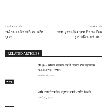
Previous article
Next article
বোর্ড সভার তারিখ জানিয়েছে এক্সিম
গাজায় যুক্তরাষ্ট্রের প্রস্তাবিত ৭০ দিনের
ব্যাংক
যুদ্ধবিরতিতে রাজি হামাস
RELATED ARTICLES
চাঁদপুর-১ আসনে স্বতন্ত্র প্রার্থী হিসেবে রনি মজুমদারের
মনোনয়ন পত্র সংগ্রহ
ডিসেম্বর ২৪, ২০২৫
অন্যান্য
ধর্মের নামে বিভ্রান্তি ছড়াচ্ছে একটি গোষ্ঠী: রিজভী
আগস্ট ১২, ২০২৫