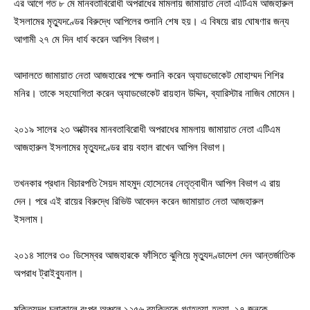
এর আগে গত ৮ মে মানবতাবিরোধী অপরাধের মামলায় জামায়াত নেতা এটিএম আজহারুল
ইসলামের মৃত্যুদণ্ডের বিরুদ্ধে আপিলের শুনানি শেষ হয়। এ বিষয়ে রায় ঘোষণার জন্য
আগামী ২৭ মে দিন ধার্য করেন আপিল বিভাগ।
আদালতে জামায়াত নেতা আজহারের পক্ষে শুনানি করেন অ্যাডভোকেট মোহাম্মদ শিশির
মনির। তাকে সহযোগিতা করেন অ্যাডভোকেট রায়হান উদ্দিন, ব্যারিস্টার নাজিব মোমেন।
২০১৯ সালের ২৩ অক্টোবর মানবতাবিরোধী অপরাধের মামলায় জামায়াত নেতা এটিএম
আজহারুল ইসলামের মৃত্যুদণ্ডের রায় বহাল রাখেন আপিল বিভাগ।
তখনকার প্রধান বিচারপতি সৈয়দ মাহমুদ হোসেনের নেতৃত্বাধীন আপিল বিভাগ এ রায়
দেন। পরে এই রায়ের বিরুদ্ধে রিভিউ আবেদন করেন জামায়াত নেতা আজহারুল
ইসলাম।
২০১৪ সালের ৩০ ডিসেম্বর আজহারকে ফাঁসিতে ঝুলিয়ে মৃত্যুদণ্ডাদেশ দেন আন্তর্জাতিক
অপরাধ ট্রাইব্যুনাল।
মুক্তিযুদ্ধ চলাকালে রংপুর অঞ্চলে ১২৫৬ ব্যক্তিকে গণহত্যা-হত্যা, ১৭ জনকে