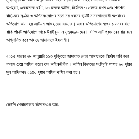
অপহরণ, একজনকে ধর্ষণ, ১৩ জনকে আটক, নির্যাতন ও গুরুতর জখম এবং শতশত
বাড়ি-ঘরে লুণ্ঠন ও অগ্নিসংযোগের মতো নয় ধরনের ছয়টি মানবতাবিরোধী অপরাধের
অভিযোগ আনা হয় এটিএম আজহারের বিরুদ্ধে। এসব অভিযোগের মধ্যে ১ নম্বর বাদে
বাকি পাঁচটি অভিযোগে তাকে ট্রাইব্যুনাল মৃত্যুদণ্ড দেন। যদিও এটি প্রহসনের রায় বলে
আখ্যায়িত করে আসছে জামায়াতে ইসলামী।
২০১৫ সালের ২৮ জানুয়ারি ১১৩ যুক্তিতে জামায়াত নেতা আজহারকে নির্দোষ দাবি করে
খালাস চেয়ে আপিল করেন তার আইনজীবীরা। আপিল বিভাগের সংশ্লিষ্ট শাখায় ৯০ পৃষ্ঠার
মূল আপিলসহ ২৩৪০ পৃষ্ঠার আপিল দাখিল করা হয়।
ডেইলি শেয়ারবাজার ডটকম/এম আর.