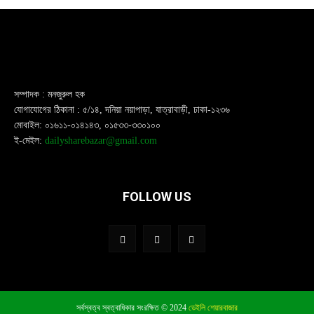
সম্পাদক : মনজুরুল হক
যোগাযোগের ঠিকানা : ৫/১৪, দনিয়া নয়াপাড়া, যাত্রাবাড়ী, ঢাকা-১২৩৬
মোবাইল: ০১৬১১-০১৪১৪৩, ০১৫৩৩-৩৩০১০০
ই-মেইল:
dailysharebazar@gmail.com
FOLLOW US
সর্বস্বত্ব স্বত্বাধিকার সংরক্ষিত © 2024
ডেইলি শেয়ারবাজার