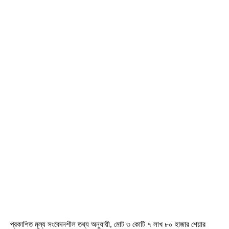
প্রকাশিত মূল্য সংবেদনশীল তথ্য অনুযায়ী, মোট ৩ কোটি ৭ লাখ ৮০ হাজার শেয়ার