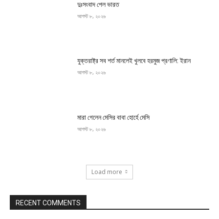
দুঃসংবাদ পেল ভারত
আগস্ট ৮, ২০২৬
যুক্তরাষ্ট্র সব শর্ত মানলেই খুলবে হরমুজ প্রণালি: ইরান
আগস্ট ৮, ২০২৬
মারা গেলেন মেসির বাবা হোর্হে মেসি
আগস্ট ৮, ২০২৬
Load more
RECENT COMMENTS