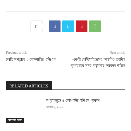
Previous article
Next article
চলতি সপ্তাহে ২ কোম্পানির এজিএম
একমি পেস্টিসাইডসের আইপিও তহবিল
ব্যবহারের সময় বাড়ানোর আবেদন বাতিল
RELATED ARTICLES
সপ্তাহজুড়ে ৫ কোম্পানির ইপিএস প্রকাশ
আগস্ট ৮, ২০২৬
কোম্পানি সংবাদ