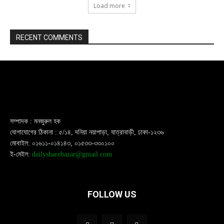
Load more
RECENT COMMENTS
সম্পাদক : মনজুরুল হক
যোগাযোগের ঠিকানা : ৫/১৪, দনিয়া নয়াপাড়া, যাত্রাবাড়ী, ঢাকা-১২৩৬
মোবাইল: ০১৬১১-০১৪১৪৩, ০১৫৩৩-৩৩০১০০
ই-মেইল:
dailysharebazar@gmail.com
FOLLOW US