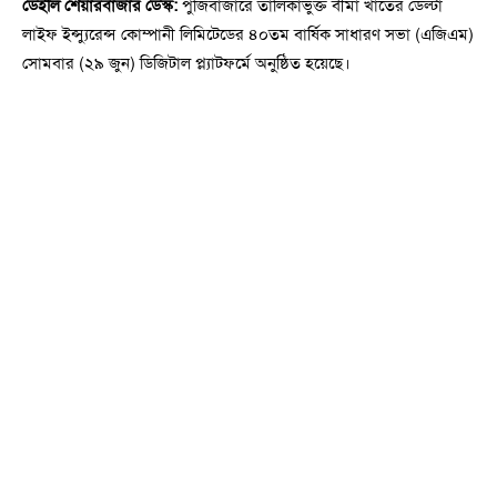
ডেইলি শেয়ারবাজার ডেস্ক:
পুঁজিবাজারে তালিকাভুক্ত বীমা খাতের ডেল্টা
লাইফ ইন্স্যুরেন্স কোম্পানী লিমিটেডের ৪০তম বার্ষিক সাধারণ সভা (এজিএম)
সোমবার (২৯ জুন) ডিজিটাল প্ল্যাটফর্মে অনুষ্ঠিত হয়েছে।