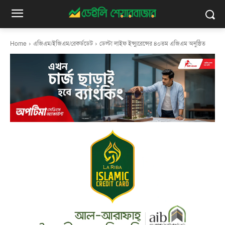
Home
এজিএম/ইজিএম/রেকর্ডডেট
ডেল্টা লাইফ ইন্স্যুরেন্সের ৪০তম এজিএম অনুষ্ঠিত