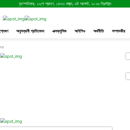
বৃহস্পতিবার, ২২শে শ্রাবণ, ১৪৩৩ বঙ্গাব্দ, ৬ই আগস্ট, ২০২৬ খ্রিস্টাব্দ
শ্লেষণ
অনুসন্ধানী প্রতিবেদন
এক্সক্লুসিভ
আইপিও
অর্থনীতি
সম্পাদকীয়
াহার