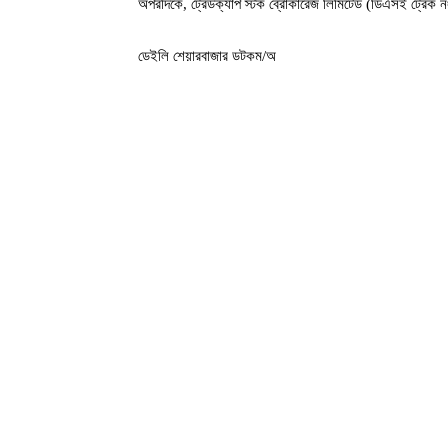
অপরদিকে, ট্রেডক্যাপ স্টক ব্রোকারেজ লিমিটেড (ডিএসই ট্রেক ন
ডেইলি শেয়ারবাজার ডটকম/অ