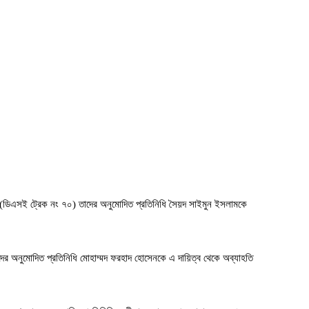
েড (ডিএসই ট্রেক নং ৭০) তাদের অনুমোদিত প্রতিনিধি সৈয়দ সাইমুন ইসলামকে
র অনুমোদিত প্রতিনিধি মোহাম্মদ ফরহাদ হোসেনকে এ দায়িত্ব থেকে অব্যাহতি