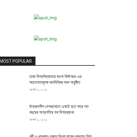
MOST POPULAR
ঢাকা বিশ্ববিদ্যালয়ে বাংলা কিউআর-এর
সচেতনতামূলক মতবিনিময় সভা অনুষ্ঠিত
আগস্ট ৬, ২০২৬
উন্নয়নশীল দেশগুলোতে এআই হতে পারে শত
বছরের অগ্রগতির পথ:বিশ্বব্যাংক
আগস্ট ৬, ২০২৬
নদী ও খালপাড় রক্ষায় বিন্না ঘাসের ব্যবহার নিয়ে