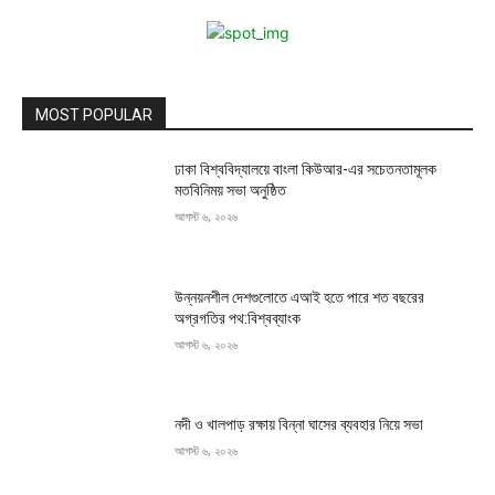
MOST POPULAR
ঢাকা বিশ্ববিদ্যালয়ে বাংলা কিউআর-এর সচেতনতামূলক
মতবিনিময় সভা অনুষ্ঠিত
আগস্ট ৬, ২০২৬
উন্নয়নশীল দেশগুলোতে এআই হতে পারে শত বছরের
অগ্রগতির পথ:বিশ্বব্যাংক
আগস্ট ৬, ২০২৬
নদী ও খালপাড় রক্ষায় বিন্না ঘাসের ব্যবহার নিয়ে সভা
আগস্ট ৬, ২০২৬