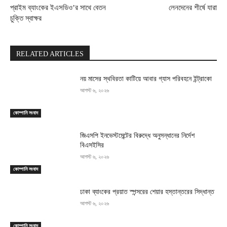
প্রাইম ব্যাংকের ইএসডিও’র সাথে বেতন
লেনদেনের শীর্ষে যারা
চুক্তি স্বাক্ষর
RELATED ARTICLES
নয় মাসের স্থবিরতা কাটিয়ে আবার গ্যাস পরিবহনে ইন্ট্রাকো
আগস্ট ৬, ২০২৬
কোম্পানি সংবাদ
জিএসপি ইনভেস্টমেন্টের বিরুদ্ধে অনুসন্ধানের নির্দেশ
বিএসইসির
আগস্ট ৬, ২০২৬
কোম্পানি সংবাদ
ঢাকা ব্যাংকের প্রয়াত স্পন্সরের শেয়ার হস্তান্তরের সিদ্ধান্ত
আগস্ট ৬, ২০২৬
কোম্পানি সংবাদ