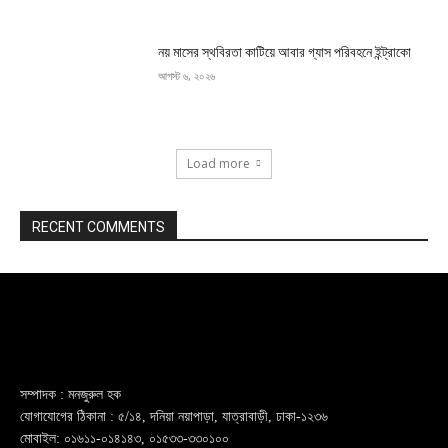
নয় মাসের স্থবিরতা কাটিয়ে আবার গ্যাস পরিবহনে ইন্ট্রাকো
আগস্ট ৬, ২০২৬
Load more
RECENT COMMENTS
সম্পাদক : মনজুরুল হক
যোগাযোগের ঠিকানা : ৫/১৪, দনিয়া নয়াপাড়া, যাত্রাবাড়ী, ঢাকা-১২৩৬
মোবাইল: ০১৬১১-০১৪১৪৩, ০১৫৩৩-৩৩০১০০