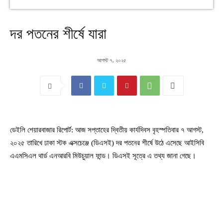
দর পতনের শীর্ষে যারা
আগস্ট ৭, ২০২৫
ডেইলি শেয়ারবাজার রিপোর্ট: আজ সপ্তাহের দ্বিতীয় কার্যদিবস বৃহস্পতিবার ৭ আগস্ট,
২০২৫ তারিখে ঢাকা স্টক এক্সচেঞ্জে (ডিএসই) দর পতনের শীর্ষে উঠে এসেছে আইসিবি
এএমসিএল থার্ড এনআরবি মিউচুয়াল ফান্ড। ডিএসই সূত্রে এ তথ্য জানা গেছে।