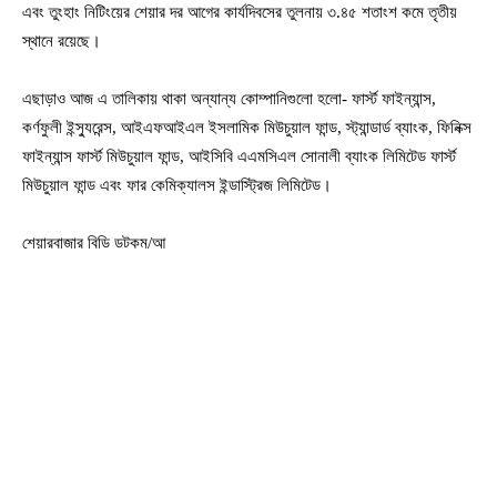
এবং তুংহাং নিটিংয়ের শেয়ার দর আগের কার্যদিবসের তুলনায় ৩.৪৫ শতাংশ কমে তৃতীয়
স্থানে রয়েছে।
এছাড়াও আজ এ তালিকায় থাকা অন্যান্য কোম্পানিগুলো হলো- ফার্স্ট ফাইন্যান্স,
কর্ণফুলী ইন্স্যুরেন্স, আইএফআইএল ইসলামিক মিউচুয়াল ফান্ড, স্ট্যান্ডার্ড ব্যাংক, ফিনিক্স
ফাইন্যান্স ফার্স্ট মিউচুয়াল ফান্ড, আইসিবি এএমসিএল সোনালী ব্যাংক লিমিটেড ফার্স্ট
মিউচুয়াল ফান্ড এবং ফার কেমিক্যালস ইন্ডাস্ট্রিজ লিমিটেড।
শেয়ারবাজার বিডি ডটকম/আ