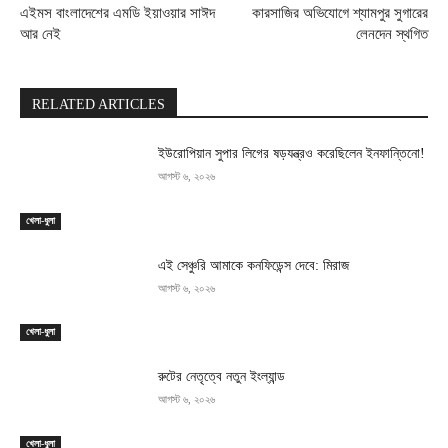
এইমস বাংলাদেশের এমডি ইয়াওয়ার সাঈদ
কারসাজির অভিযোগে শ্যামপুর সুগারের
আর নেই
লেনদেন স্থগিত
RELATED ARTICLES
ইউরোপিয়ান সুপার লিগের ষড়যন্ত্রও করেছিলেন ইনফান্তিনো!
আগস্ট ৬, ২০২৬
খেলা-ধুলা
এই সেঞ্চুরি আমাকে কনফিডেন্স দেবে: মিরাজ
আগস্ট ৬, ২০২৬
খেলা-ধুলা
রুটের নেতৃত্বে নতুন ইংল্যান্ড
আগস্ট ৬, ২০২৬
খেলা-ধুলা