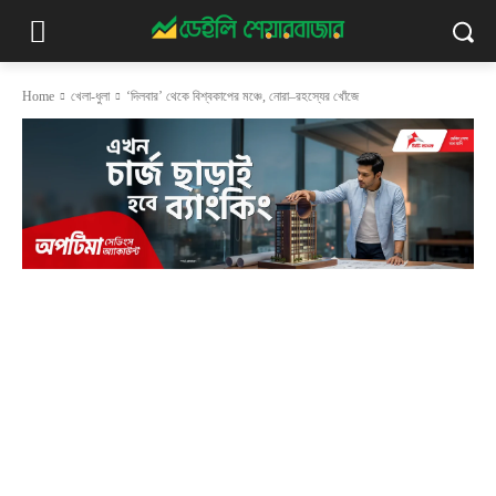
Home
খেলা-ধুলা
‘দিলবার’ থেকে বিশ্বকাপের মঞ্চে, নোরা–রহস্যের খোঁজে