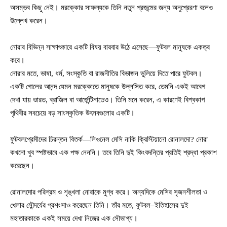
অসম্ভব কিছু নেই। মরক্কোর সাফল্যকে তিনি নতুন প্রজন্মের জন্য অনুপ্রেরণা বলেও
উল্লেখ করেন।
নোরার বিভিন্ন সাক্ষাৎকারে একটি বিষয় বারবার উঠে এসেছে—ফুটবল মানুষকে একত্র
করে।
নোরার মতে, ভাষা, ধর্ম, সংস্কৃতি বা রাজনীতির বিভাজন ভুলিয়ে দিতে পারে ফুটবল।
একটি গোলের আনন্দ যেমন মরক্কোতে মানুষকে উল্লসিত করে, তেমনি একই আবেগ
দেখা যায় ভারত, ব্রাজিল বা আর্জেন্টিনাতেও। তিনি মনে করেন, এ কারণেই বিশ্বকাপ
পৃথিবীর সবচেয়ে বড় সাংস্কৃতিক উৎসবগুলোর একটি।
ফুটবলপ্রেমীদের চিরন্তন বিতর্ক—লিওনেল মেসি নাকি ক্রিস্টিয়ানো রোনালদো? নোরা
কখনো খুব স্পষ্টভাবে এক পক্ষ নেননি। তবে তিনি দুই কিংবদন্তির প্রতিই শ্রদ্ধা প্রকাশ
করেছেন।
রোনালদোর পরিশ্রম ও শৃঙ্খলা নোরাকে মুগ্ধ করে। অন্যদিকে মেসির সৃজনশীলতা ও
খেলার সৌন্দর্যের প্রশংসাও করেছেন তিনি। তাঁর মতে, ফুটবল–ইতিহাসের দুই
মহাতারকাকে একই সময়ে দেখা নিজের এক সৌভাগ্য।