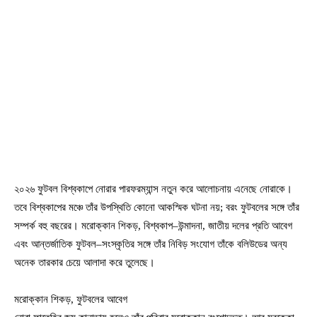
২০২৬ ফুটবল বিশ্বকাপে নোরার পারফরম্যান্স নতুন করে আলোচনায় এনেছে নোরাকে।
তবে বিশ্বকাপের মঞ্চে তাঁর উপস্থিতি কোনো আকস্মিক ঘটনা নয়; বরং ফুটবলের সঙ্গে তাঁর
সম্পর্ক বহু বছরের। মরোক্কান শিকড়, বিশ্বকাপ–উন্মাদনা, জাতীয় দলের প্রতি আবেগ
এবং আন্তর্জাতিক ফুটবল–সংস্কৃতির সঙ্গে তাঁর নিবিড় সংযোগ তাঁকে বলিউডের অন্য
অনেক তারকার চেয়ে আলাদা করে তুলেছে।
মরোক্কান শিকড়, ফুটবলের আবেগ