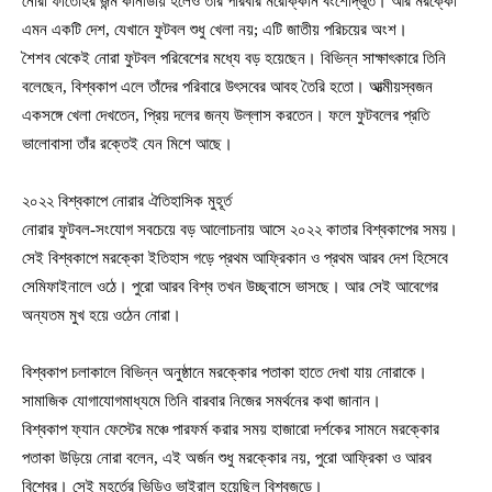
নোরা ফাতেহির জন্ম কানাডায় হলেও তাঁর পরিবার মরোক্কান বংশোদ্ভূত। আর মরক্কো
এমন একটি দেশ, যেখানে ফুটবল শুধু খেলা নয়; এটি জাতীয় পরিচয়ের অংশ।
শৈশব থেকেই নোরা ফুটবল পরিবেশের মধ্যে বড় হয়েছেন। বিভিন্ন সাক্ষাৎকারে তিনি
বলেছেন, বিশ্বকাপ এলে তাঁদের পরিবারে উৎসবের আবহ তৈরি হতো। আত্মীয়স্বজন
একসঙ্গে খেলা দেখতেন, প্রিয় দলের জন্য উল্লাস করতেন। ফলে ফুটবলের প্রতি
ভালোবাসা তাঁর রক্তেই যেন মিশে আছে।
২০২২ বিশ্বকাপে নোরার ঐতিহাসিক মুহূর্ত
নোরার ফুটবল-সংযোগ সবচেয়ে বড় আলোচনায় আসে ২০২২ কাতার বিশ্বকাপের সময়।
সেই বিশ্বকাপে মরক্কো ইতিহাস গড়ে প্রথম আফ্রিকান ও প্রথম আরব দেশ হিসেবে
সেমিফাইনালে ওঠে। পুরো আরব বিশ্ব তখন উচ্ছ্বাসে ভাসছে। আর সেই আবেগের
অন্যতম মুখ হয়ে ওঠেন নোরা।
বিশ্বকাপ চলাকালে বিভিন্ন অনুষ্ঠানে মরক্কোর পতাকা হাতে দেখা যায় নোরাকে।
সামাজিক যোগাযোগমাধ্যমে তিনি বারবার নিজের সমর্থনের কথা জানান।
বিশ্বকাপ ফ্যান ফেস্টের মঞ্চে পারফর্ম করার সময় হাজারো দর্শকের সামনে মরক্কোর
পতাকা উড়িয়ে নোরা বলেন, এই অর্জন শুধু মরক্কোর নয়, পুরো আফ্রিকা ও আরব
বিশ্বের। সেই মুহূর্তের ভিডিও ভাইরাল হয়েছিল বিশ্বজুড়ে।