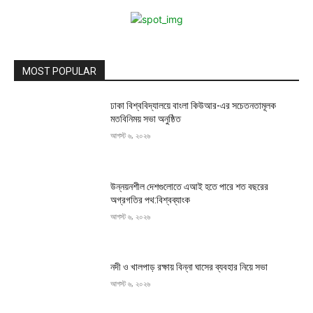
MOST POPULAR
ঢাকা বিশ্ববিদ্যালয়ে বাংলা কিউআর-এর সচেতনতামূলক
মতবিনিময় সভা অনুষ্ঠিত
আগস্ট ৬, ২০২৬
উন্নয়নশীল দেশগুলোতে এআই হতে পারে শত বছরের
অগ্রগতির পথ:বিশ্বব্যাংক
আগস্ট ৬, ২০২৬
নদী ও খালপাড় রক্ষায় বিন্না ঘাসের ব্যবহার নিয়ে সভা
আগস্ট ৬, ২০২৬