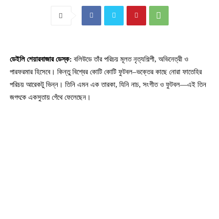
ডেইলি শেয়ারবাজার ডেস্ক:
বলিউডে তাঁর পরিচয় মূলত নৃত্যশিল্পী, অভিনেত্রী ও
পারফরমার হিসেবে। কিন্তু বিশ্বের কোটি কোটি ফুটবল–ভক্তের কাছে নোরা ফাতেহির
পরিচয় আরেকটু ভিন্ন। তিনি এমন এক তারকা, যিনি নাচ, সংগীত ও ফুটবল—এই তিন
জগৎকে একসুতায় গেঁথে ফেলেছেন।