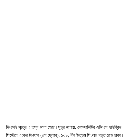
ডিএসই সূত্রে এ তথ্য জানা গেছে।সূত্র জানায়, কোম্পানিটির এজিএম হাইব্রিড
সিস্টেমে এংকর টাওয়ার (৫ম ফ্লোর), ১০৮, বীর উত্তম সি.আর দত্ত রোড ঢাকা।