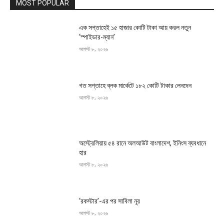
MOST POPULAR
এক সপ্তাহেই ১৫ হাজার কোটি টাকা আয় করল নতুন
‘স্পাইডার-ম্যান’
আগস্ট ৮, ২০২৬
গত সপ্তাহে ব্লক মার্কেটে ১৮২ কোটি টাকার লেনদেন
আগস্ট ৮, ২০২৬
অস্ট্রেলিয়ায় ৫৪ রানে অলআউট বাংলাদেশ, ইনিংস ব্যবধানে
হার
আগস্ট ৮, ২০২৬
‘রকস্টার’-এর পর সাবিলা নূর
আগস্ট ৮, ২০২৬