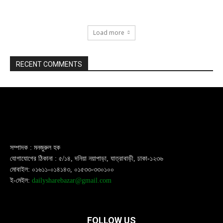
Load more
RECENT COMMENTS
সম্পাদক : মনজুরুল হক
যোগাযোগের ঠিকানা : ৫/১৪, দনিয়া নয়াপাড়া, যাত্রাবাড়ী, ঢাকা-১২৩৬
মোবাইল: ০১৬১১-০১৪১৪৩, ০১৫৩৩-৩৩০১০০
ই-মেইল:
dailysharebazar@gmail.com
FOLLOW US