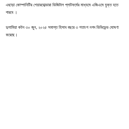
এছাড়া কোম্পানিটির শেয়ারহোল্ডারা ডিজিটাল প্লাটফর্মের মাধ্যমে এজিএমে যুক্ত হতে
পারবে ।
দুলামিয়া কটন ৩০ জুন, ২০২৫ সমাপ্ত হিসাব বছরে ৩ শতাংশ নগদ ডিভিডেন্ড ঘোষণা
করেছে।