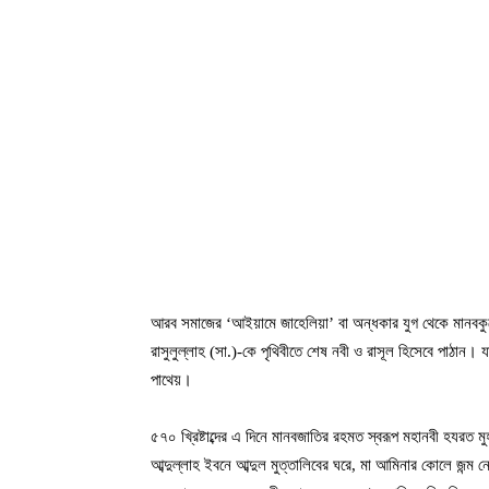
আরব সমাজের ‘আইয়ামে জাহেলিয়া’ বা অন্ধকার যুগ থেকে মানব
রাসুলুল্লাহ (সা.)-কে পৃথিবীতে শেষ নবী ও রাসূল হিসেবে পাঠান। য
পাথেয়।
৫৭০ খ্রিষ্টাব্দের এ দিনে মানবজাতির রহমত স্বরূপ মহানবী হযরত ম
আব্দুল্লাহ ইবনে আব্দুল মুত্তালিবের ঘরে, মা আমিনার কোলে জন্ম