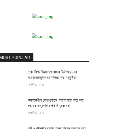
MOST POPULAR
ঢাকা বিশ্ববিদ্যালয়ে বাংলা কিউআর-এর
সচেতনতামূলক মতবিনিময় সভা অনুষ্ঠিত
আগস্ট ৬, ২০২৬
উন্নয়নশীল দেশগুলোতে এআই হতে পারে শত
বছরের অগ্রগতির পথ:বিশ্বব্যাংক
আগস্ট ৬, ২০২৬
নদী ও খালপাড় রক্ষায় বিন্না ঘাসের ব্যবহার নিয়ে