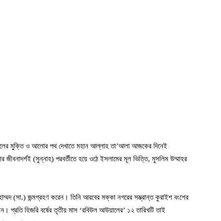
কুলের মুক্তি ও আলোর পথ দেখাতে মহান আল্লাহ তা’আলা আজকের দিনেই
ার জীবনাদর্শই (সুন্নাহ) পরবর্তীতে হয়ে ওঠে ইসলামের মূল ভিত্তি, মুসলিম উম্মাহর
ুহাম্মদ (সা.) জন্মগ্রহণ করেন। তিনি আরবের মক্কা নগরের সম্ভ্রান্ত কুরাইশ বংশের
 নেন। প্রতি হিজরি বর্ষের তৃতীয় মাস ‘রবিউল আউয়ালের’ ১২ তারিখটি তাই