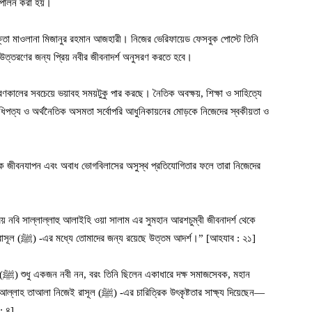
বে পালন করা হয়।
বক্তা মাওলানা মিজানুর রহমান আজহারী। নিজের ভেরিফায়েড ফেসবুক পোস্টে তিনি
উত্তরণের জন্য প্রিয় নবীর জীবনাদর্শ অনুসরণ করতে হবে।
ণকালের সবচেয়ে ভয়াবহ সময়টুকু পার করছে। নৈতিক অবক্ষয়, শিক্ষা ও সাহিত্যে
ধিপত্য ও অর্থনৈতিক অসমতা সর্বোপরি আধুনিকায়নের মোড়কে নিজেদের স্বকীয়তা ও
্দ্রিক জীবনযাপন এবং অবাধ ভোগবিলাসের অসুস্থ প্রতিযোগিতার ফলে তারা নিজেদের
্রিয় নবি সাল্লাল্লাহু আলাইহি ওয়া সালাম এর সুমহান আরশচুম্বী জীবনাদর্শ থেকে
শিক্ষাগ্রহণ না করা। অথচ আল্লাহ তাআলা ইরশাদ করেছেন— “রাসূল (ﷺ) -এর মধ্যে তোমাদের জন্য রয়েছে উত্তম আদর্শ।” [আহযাব : ২১]
ান
 -এর চারিত্রিক উৎকৃষ্টতার সাক্ষ্য দিয়েছেন—
: ৪]