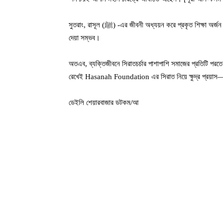
সুতরাং, রাসূল (ﷺ) -এর জীবনী অধ্যয়ন করে প্রকৃত শিক্ষা অর্জন করতে পারলে খুব সহজেই জাতিকে সার্বিক ক্ষতি ও সামগ্রিক অবক্ষয় থেকে মুক্তি
দেয়া সম্ভব।
অতএব, ব্যক্তিজীবনে সিরাতচর্চার পাশাপাশি সমাজের প্রতিটি পরত
রেখেই Hasanah Foundation এর সিরাত নিয়ে ক্ষুদ্র প্রয়াস
ডেইলি শেয়ারবাজার ডটকম/আ