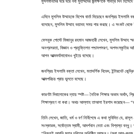
মুসলমানদের ঘরে ঘরে নবী মুহাম্মদের জন্মক্ষণকে পবিত্র দিন হিসে
এদিনে মুসলিম উম্মাহকে বিশেষ বার্তা দিয়েছেন জনপ্রিয় ইসলামি 
বলেছেন, মুসলিম উম্মাহ ভয়াবহ সময় পার করছে। এ সংকট থেকে 
ফেসবুক পোস্টে মিজানুর রহমান আজহারী লেখেন, মুসলিম উম্মাহ স্মর
অনগ্রসরতা, বিজ্ঞান ও প্রযুক্তিগত পশ্চাদপসরণ, অপসংস্কৃতির আ
আপন আত্মমর্যাদাবোধও খুইয়ে বসেছে।
জনপ্রিয় ইসলামি বক্তা লেখেন, মতাদর্শিক বিভেদ, ইন্টারনেট কেন
আত্মপরিচয় প্রায় ভুলতে বসেছে।
কারণটা দিবালোকের ন্যায় স্পষ্ট— নৈতিক শিক্ষার অভাব অর্থাৎ, প
তিনি লেখেন, জাতি, ধর্ম ও বর্ণ নির্বিশেষে এ কথা সুবিদিত যে, রাসূল (ﷺ) শুধু একজন নবী নন, বরং তিনি ছিলেন একাধারে দক্ষ সমাজসেবক, মহ
সংস্কারক, সর্বোত্তম স্বামী, আদর্শবান নেতা এবং বিশ্বস্ত বন্ধু। আল্লাহ তাআলা নিজেই রাসূল (ﷺ)
“নিশ্চয়ই আপনি মহান চরিত্রে অধিষ্ঠিত আছেন। [সূরা আল-কলম 