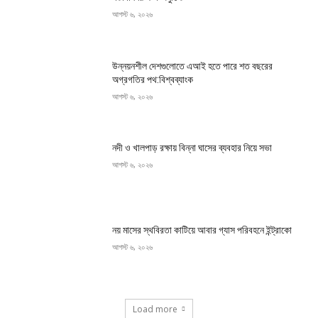
আগস্ট ৬, ২০২৬
উন্নয়নশীল দেশগুলোতে এআই হতে পারে শত বছরের
অগ্রগতির পথ:বিশ্বব্যাংক
আগস্ট ৬, ২০২৬
নদী ও খালপাড় রক্ষায় বিন্না ঘাসের ব্যবহার নিয়ে সভা
আগস্ট ৬, ২০২৬
নয় মাসের স্থবিরতা কাটিয়ে আবার গ্যাস পরিবহনে ইন্ট্রাকো
আগস্ট ৬, ২০২৬
Load more