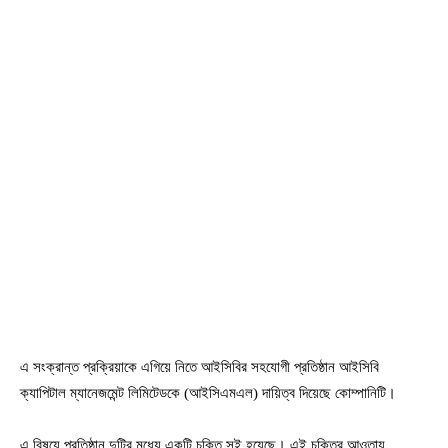
এ সংক্রান্ত প্রক্রিয়াকে এগিয়ে নিতে আইসিবির সহযোগী প্রতিষ্ঠান আইসিবি
ক্যাপিটাল ম্যানেজমেন্ট লিমিটেডকে (আইসিএমএল) দায়িত্ব দিয়েছে কোম্পানিটি।
এ বিষয়ে প্রতিষ্ঠান দুটির মধ্যে একটি চুক্তি সই হয়েছে। এই চুক্তির আওতায়