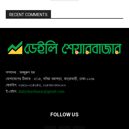
RECENT COMMENTS
সম্পাদক : মনজুরুল হক
যোগাযোগের ঠিকানা : ৫/১৪, দনিয়া নয়াপাড়া, যাত্রাবাড়ী, ঢাকা-১২৩৬
মোবাইল: ০১৬১১-০১৪১৪৩, ০১৫৩৩-৩৩০১০০
ই-মেইল:
dailysharebazar@gmail.com
FOLLOW US