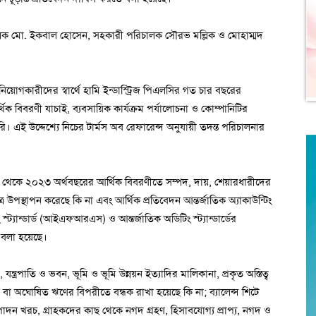
ালক মো. ইকবাল হোসেন, সহকারী পরিচালক সৌরভ মল্লিক ও মোহাম্মদ
োগকারীদের স্বার্থে হামি ইন্ডাস্ট্রিজ পিএলসির গত চার বছরের
ক বিবরণী যাচাই, ব্যবসায়িক কার্যক্রম পর্যালোচনা ও কোম্পানিটির
ি। এই উদ্দেশ্যে নিচের টার্মস অব রেফারেন্স অনুযায়ী তদন্ত পরিচালনার
০ থেকে ২০২৩ অর্থবছরের আর্থিক বিবরণীতে সম্পদ, দায়, শেয়ারধারীদের
র উপস্থাপন করেছে কি না এবং আর্থিক প্রতিবেদন আন্তর্জাতিক অ্যাকাউন্টিং
ং স্ট্যান্ডার্ড (আইএফআরএস) ও আন্তর্জাতিক অডিটিং স্ট্যান্ডার্ডের
ে বলা হয়েছে।
 যন্ত্রপাতি ও ভবন, ভূমি ও ভূমি উন্নয়ন ইত্যাদির মালিকানা, প্রকৃত অস্তিত্ব
বা অঘোষিত ঋণের বিপরীতে বন্ধক রাখা হয়েছে কি না; ব্যালেন্স শিটে
পাদন খরচ, গ্রাহকদের কাছ থেকে নগদ গ্রহণ, হিসাবযোগ্য প্রাপ্য, নগদ ও