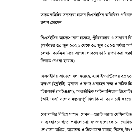
তদন্ত কমিটির সদস্যরা হলেন বিএসইসির অতিরিক্ত পরিচ
রুমন হোসেন।
বিএসইসির আদেশে বলা হয়েছে, পুঁজিবাজার ও সাধারণ বিনিয়
(অর্থবছর ৩০ জুন ২০২০ থেকে ৩০ জুন ২০২৩ পর্যন্ত) আর্থি
চলমান কার্যক্রম নিয়ে আশঙ্কা থাকলে তা নিরূপণ করা জরুর
সিদ্ধান্ত নেওয়া হয়েছে।
বিএসইসির আদেশে বলা হয়েছে, হামি ইন্ডাস্ট্রিজের ২০২
মূলধন (ইকুইটি), মুনাফা ও নগদ প্রবাহের সত্য ও সঠিক চিত্
স্ট্যান্ডার্ড (আইএএস), আন্তর্জাতিক ফাইন্যান্সিয়াল রিপোর্টি
(আইএসএ) সঙ্গে সামঞ্জস্যপূর্ণ ছিল কি না, তা যাচাই করত
কোম্পানির বিভিন্ন সম্পদ, যেমন—প্ল্যান্ট অ্যান্ড মেশিনারিজ,
ও ব্যবহারযোগ্যতা পর্যালোচনা; সম্পদগুলো কোনো ঘোষিত 
দেখানো অগ্রিম, আমানত ও প্রিপেমেন্ট যাচাই; বিক্রয়, উৎ