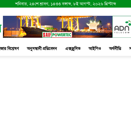
শনিবার, ২৪শে শ্রাবণ, ১৪৩৩ বঙ্গাব্দ, ৮ই আগস্ট, ২০২৬ খ্রিস্টাব্দ
াজার বিশ্লেষণ
অনুসন্ধানী প্রতিবেদন
এক্সক্লুসিভ
আইপিও
অর্থনীতি
স