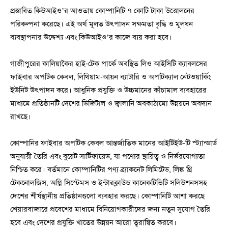
প্রস্তাবিত কিউআইও’র আওতায় কোম্পানিটি ৭ কোটি টাকা উত্তোলনের
পরিকল্পনা করেছে। এই অর্থ মূলত উৎপাদন সক্ষমতা বৃদ্ধি ও মূলধন
ব্যবস্থাপনার উদ্দেশ্য এবং কিউআইও’র কাজে ব্যয় করা হবে।
গাজীপুরের কালিয়াকৈর হাই-টেক পার্কে অবস্থিত লিও আইসিটি ক্যাবলসের
ফাইবার অপটিক কেবল, লিথিয়াম-আয়ন ব্যাটারি ও অপটিক্যাল নেটওয়ার্কিং
ইউনিট উৎপাদন করে। আধুনিক প্রযুক্তি ও উচ্চমানের কাঁচামাল ব্যবহারের
মাধ্যমে প্রতিষ্ঠানটি দেশের ডিজিটাল ও জ্বালানি অবকাঠামো উন্নয়নে অবদান
রাখছে।
কোম্পানির ফাইবার অপটিক কেবল আন্তর্জাতিক মানের আইটিইউ-টি স্ট্যান্ডার্ড
অনুযায়ী তৈরি এবং বুয়েট সার্টিফায়েড, যা পণ্যের স্থায়িত্ব ও নির্ভরযোগ্যতা
নিশ্চিত করে। বর্তমানে কোম্পানিটির পণ্য ব্র্যাকনেট লিমিটেড, লিঙ্ক থ্রি
টেকনোলজিস, অগ্নি সিস্টেমস ও ইন্টারক্লাউড কানেকটিভিটি সলিউশনসসহ
দেশের শীর্ষস্থানীয় প্রতিষ্ঠানগুলো ব্যবহার করছে। কোম্পানিটি আশা করছে
শেয়ারবাজারে প্রবেশের মাধ্যমে বিনিয়োগকারীদের জন্য নতুন সুযোগ তৈরি
হবে এবং দেশের প্রযুক্তি খাতের উন্নয়ন আরো ত্বরান্বিত করবে।