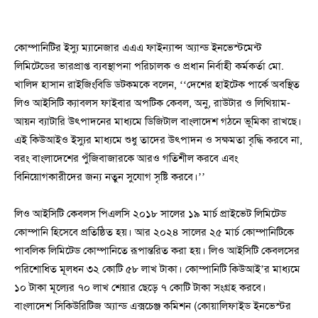
কোম্পানিটির ইস্যু ম্যানেজার এএএ ফাইন্যান্স অ্যান্ড ইনভেস্টমেন্ট
লিমিটেডের ভারপ্রাপ্ত ব্যবস্থাপনা পরিচালক ও প্রধান নির্বাহী কর্মকর্তা মো.
খালিদ হাসান রাইজিংবিডি ডটকমকে বলেন, ‘‘দেশের হাইটেক পার্কে অবস্থিত
লিও আইসিটি ক্যাবলস ফাইবার অপটিক কেবল, অনু, রাউটার ও লিথিয়াম-
আয়ন ব্যাটারি উৎপাদনের মাধ্যমে ডিজিটাল বাংলাদেশ গঠনে ভূমিকা রাখছে।
এই কিউআইও ইস্যুর মাধ্যমে শুধু তাদের উৎপাদন ও সক্ষমতা বৃদ্ধি করবে না,
বরং বাংলাদেশের পুঁজিবাজারকে আরও গতিশীল করবে এবং
বিনিয়োগকারীদের জন্য নতুন সুযোগ সৃষ্টি করবে।’’
লিও আইসিটি কেবলস পিএলসি ২০১৮ সালের ১৯ মার্চ প্রাইভেট লিমিটেড
কোম্পানি হিসেবে প্রতিষ্ঠিত হয়। আর ২০২৪ সালের ২৫ মার্চ কোম্পানিটিকে
পাবলিক লিমিটেড কোম্পানিতে রূপান্তরিত করা হয়। লিও আইসিটি কেবলসের
পরিশোধিত মূলধন ৩২ কোটি ৫৮ লাখ টাকা। কোম্পানিটি কিউআই’র মাধ্যমে
১০ টাকা মূল্যের ৭০ লাখ শেয়ার ছেড়ে ৭ কোটি টাকা সংগ্রহ করবে।
বাংলাদেশ সিকিউরিটিজ অ্যান্ড এক্সচেঞ্জ কমিশন (কোয়ালিফাইড ইনভেস্টর