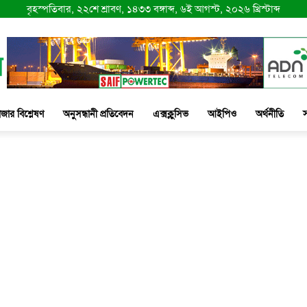
বৃহস্পতিবার, ২২শে শ্রাবণ, ১৪৩৩ বঙ্গাব্দ, ৬ই আগস্ট, ২০২৬ খ্রিস্টাব্দ
াজার বিশ্লেষণ
অনুসন্ধানী প্রতিবেদন
এক্সক্লুসিভ
আইপিও
অর্থনীতি
স