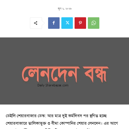
জুন ২, ২০২৬
ডেইলি শেয়ারবাজার ডেস্ক: আর মাত্র দুই কর্মদিবস পর স্থগিত হচ্ছে
শেয়ারবাজারে তালিকাভুক্ত ৩ বীমা কোম্পানির শেয়ার লেনদেন। এর আগে