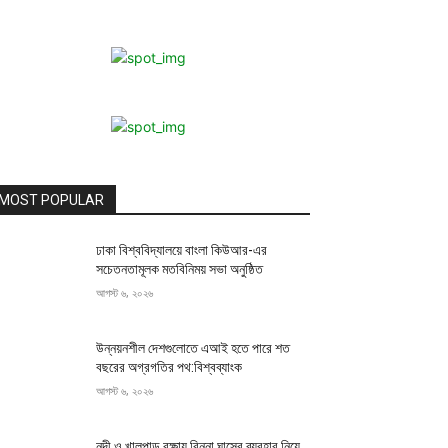
MOST POPULAR
ঢাকা বিশ্ববিদ্যালয়ে বাংলা কিউআর-এর
সচেতনতামূলক মতবিনিময় সভা অনুষ্ঠিত
আগস্ট ৬, ২০২৬
উন্নয়নশীল দেশগুলোতে এআই হতে পারে শত
বছরের অগ্রগতির পথ:বিশ্বব্যাংক
আগস্ট ৬, ২০২৬
নদী ও খালপাড় রক্ষায় বিন্না ঘাসের ব্যবহার নিয়ে