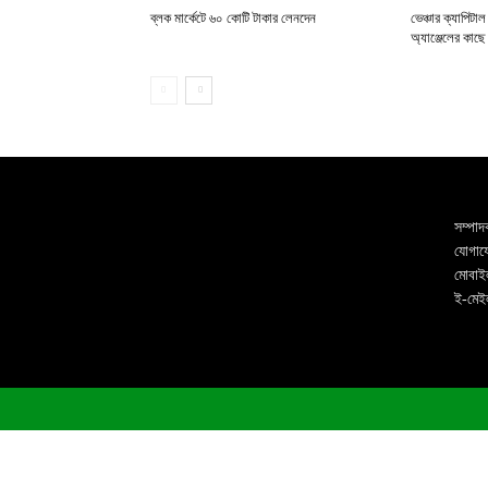
ব্লক মার্কেটে ৬০ কোটি টাকার লেনদেন
ভেঞ্চার ক্যাপিটা
অ্যাঞ্জেলের কাছে
সম্পাদ
যোগাযো
মোবাই
ই-মে