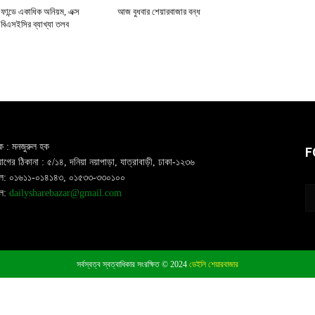
ল ফান্ডে একাধিক অনিয়ম, এক্স
আজ বুধবার শেয়ারবাজার বন্ধ
 বিএসইসির ব্যাখ্যা তলব
ক : মনজুরুল হক
F
গের ঠিকানা : ৫/১৪, দনিয়া নয়াপাড়া, যাত্রাবাড়ী, ঢাকা-১২৩৬
ল: ০১৬১১-০১৪১৪৩, ০১৫৩৩-৩৩০১০০
ইল:
dailysharebazar@gmail.com
সর্বস্বত্ব স্বত্বাধিকার সংরক্ষিত © 2024
ডেইলি শেয়ারবাজার