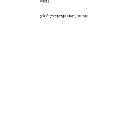
করবে।
ডেইলি শেয়ারবাজার ডটকম/এম আর.