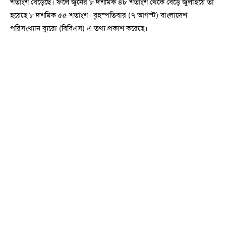
শতাংশ বেড়েছে। ফলে জুনের ৮ দশমিক ৪৮ শতাংশ থেকে বেড়ে জুলাইয়ে তা
হয়েছে ৮ দশমিক ৫৫ শতাংশ। বৃহস্পতিবার (৭ আগস্ট) বাংলাদেশ
পরিসংখ্যান ব্যুরো (বিবিএস) এ তথ্য প্রকাশ করেছে।