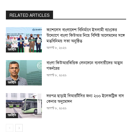
RELATED ARTICLES
ক্যাশলেস বাংলাদেশ বিনির্মাণে ইসলামী ব্যাংকের
উদ্যোগে বাংলা কিউআর নিয়ে বিশিষ্ট আলেমদের সঙ্গে
মতবিনিময় সভা অনুষ্ঠিত
আগস্ট ৮, ২০২৬
অর্থনীতি
বাংলা কিউআরভিত্তিক লেনদেনে ব্যবসায়ীদের আহ্বান
গভর্নরের
আগস্ট ৮, ২০২৬
অর্থনীতি
দরপত্র ছাড়াই বিআরটিসির জন্য ২০০ ইলেকট্রিক বাস
কেনার অনুমোদন
আগস্ট ৮, ২০২৬
অর্থনীতি