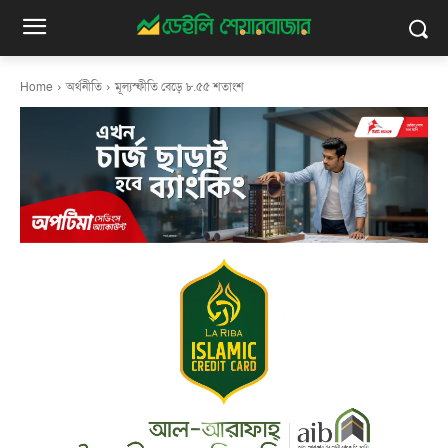
Home
অর্থনীতি
মূল্যস্ফীতি বেড়ে ৮.৫৫ শতাংশ