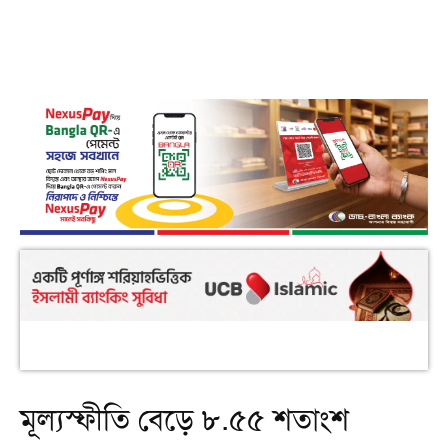
মূল্যস্ফীতি বেড়ে ৮.৫৫ শতাংশ