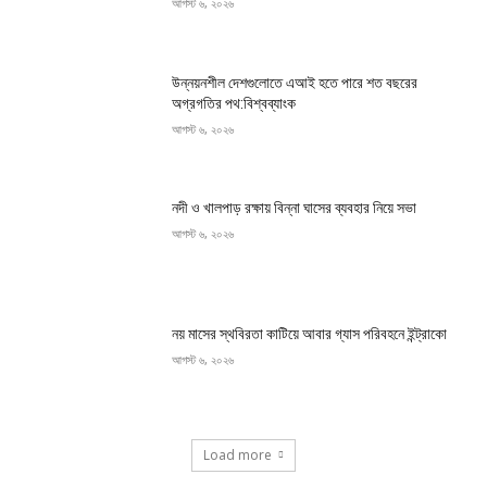
আগস্ট ৬, ২০২৬
উন্নয়নশীল দেশগুলোতে এআই হতে পারে শত বছরের
অগ্রগতির পথ:বিশ্বব্যাংক
আগস্ট ৬, ২০২৬
নদী ও খালপাড় রক্ষায় বিন্না ঘাসের ব্যবহার নিয়ে সভা
আগস্ট ৬, ২০২৬
নয় মাসের স্থবিরতা কাটিয়ে আবার গ্যাস পরিবহনে ইন্ট্রাকো
আগস্ট ৬, ২০২৬
Load more