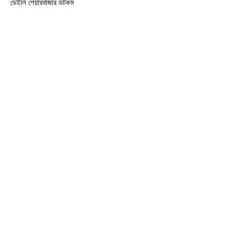
ডেইলি শেয়ারবাজার ডটকম