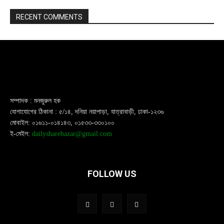
RECENT COMMENTS
সম্পাদক : মনজুরুল হক
যোগাযোগের ঠিকানা : ৫/১৪, দনিয়া নয়াপাড়া, যাত্রাবাড়ী, ঢাকা-১২৩৬
মোবাইল: ০১৬১১-০১৪১৪৩, ০১৫৩৩-৩৩০১০০
ই-মেইল:
dailysharebazar@gmail.com
FOLLOW US