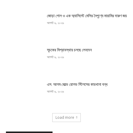
জোড়া গোল ও এক অ্যাসিস্টে মেসির নৈপুণ্যে মায়ামির দারুণ জয়
আগস্ট ৬, ২০২৬
সূচকের মিশ্রাবস্থায় চলছে লেনদেন
আগস্ট ৬, ২০২৬
এস. আলম কোল্ড রোলড স্টিলসের কারখানা বন্ধ
আগস্ট ৬, ২০২৬
Load more