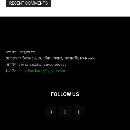
RECENT COMMENTS
সম্পাদক : মনজুরুল হক
যোগাযোগের ঠিকানা : ৫/১৪, দনিয়া নয়াপাড়া, যাত্রাবাড়ী, ঢাকা-১২৩৬
মোবাইল: ০১৬১১-০১৪১৪৩, ০১৫৩৩-৩৩০১০০
ই-মেইল:
dailysharebazar@gmail.com
FOLLOW US