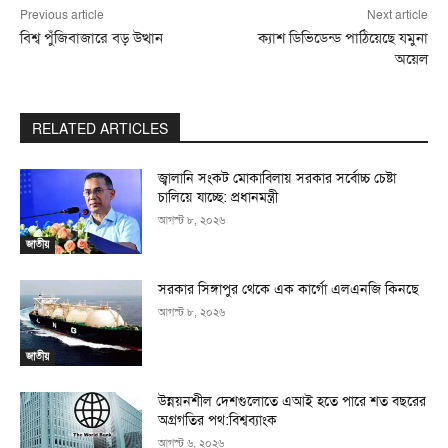
Previous article
Next article
বিশ্ব পুঁজিবাজারে বড় উত্থান
ক্যাশ ডিভিডেন্ড পাঠিয়েছে যমুনা
অয়েল
RELATED ARTICLES
জ্বালানি সংকট মোকাবিলায় সরকার সর্বোচ্চ চেষ্টা
চালিয়ে যাচ্ছে: প্রধানমন্ত্রী
আগস্ট ৮, ২০২৬
জাতীয়
সরকার সিঙ্গাপুর থেকে এক কার্গো এলএনজি কিনছে
আগস্ট ৮, ২০২৬
জাতীয়
উন্নয়নশীল দেশগুলোতে এআই হতে পারে শত বছরের
অগ্রগতির পথ:বিশ্বব্যাংক
আগস্ট ৬, ২০২৬