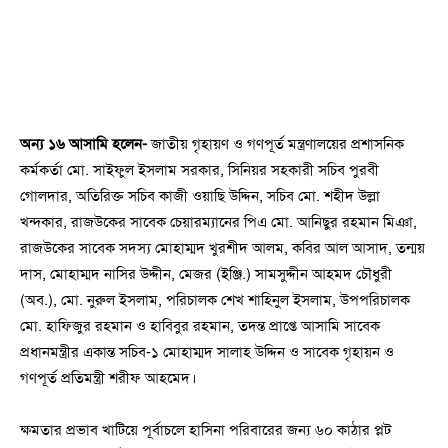
অন্য ১৬ আসামি হলেন-
জাতীয় গৃহায়ণ ও গণপূর্ত মন্ত্রণালয়ের প্রশাসনিক
কর্মকর্তা মো. সাইফুল ইসলাম সরকার, সিনিয়র সহকারী সচিব পুরবী
গোলদার, অতিরিক্ত সচিব কাজী ওয়াছি উদ্দিন, সচিব মো. শহীদ উল্লা
খন্দকার, রাজউকের সাবেক চেয়ারম্যানের পিএ মো. আনিছুর রহমান মিঞা,
রাজউকের সাবেক সদস্য মোহাম্মদ খুরশীদ আলম, কবির আল আসাদ, তন্ময়
দাস, মোহাম্মদ নাসির উদ্দীন, মেজর (ইঞ্জি.) সামসুদ্দীন আহমদ চৌধুরী
(অব.), মো. নুরুল ইসলাম, পরিচালক শেখ শাহিনুল ইসলাম, উপপরিচালক
মো. হাফিজুর রহমান ও হাবিবুর রহমান, তদন্ত প্রাপ্তে আসামি সাবেক
প্রধানমন্ত্রীর একান্ত সচিব-১ মোহাম্মদ সালাহ উদ্দিন ও সাবেক গৃহায়ন ও
গণপূর্ত প্রতিমন্ত্রী শরীফ আহমেদ।
ক্ষমতার প্রভাব খাটিয়ে পূর্বাচলে হাসিনা পরিবারের জন্য ৬০ কাঠার প্লট