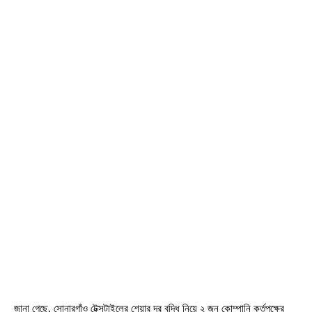
জানা গেছে, সোনারগাঁও টেক্সটাইলের শেয়ার দর বৃদ্ধি নিয়ে ২ জুন কোম্পানি কর্তৃপক্ষের