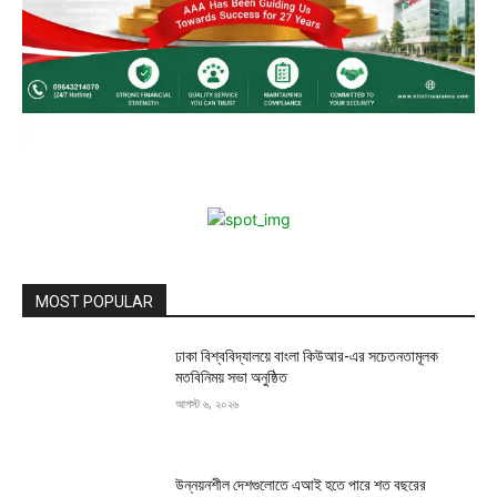
MOST POPULAR
ঢাকা বিশ্ববিদ্যালয়ে বাংলা কিউআর-এর সচেতনতামূলক
মতবিনিময় সভা অনুষ্ঠিত
আগস্ট ৬, ২০২৬
উন্নয়নশীল দেশগুলোতে এআই হতে পারে শত বছরের