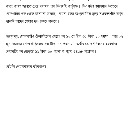
কাছে কারণ জানতে চেয়ে ব্যাখ্যা চায় ডিএসই কর্তৃপক্ষ। ডিএসইর ব্যাখ্যার উত্তরে
কোম্পানির পক্ষ থেকে জানানো হয়েছে, কোনো রকম অপ্রকাশিত মূল্য সংবেদনশীল তথ্য
ছাড়াই তাদের শেয়ার দর এভাবে বাড়ছে।
উল্লেখ্য, সোনারগাঁও টেক্সটাইলের শেয়ার দর ১২ মে ছিল ৩৫ টাকা ১০ পয়সা। আর ০২
জুন লেনদেন শেষে দাঁড়িয়েছে ৫৪ টাকা ৪০ পয়সায়। অর্থাৎ ১১ কর্মদিবসের ব্যবধানে
শেয়ারটির দর বেড়েছে ১৯ টাকা ৩০ পয়সা বা প্রায় ৫৪.৯৮ শতাংশ।
ডেইলি শেয়ারবাজার ডটকম/অ