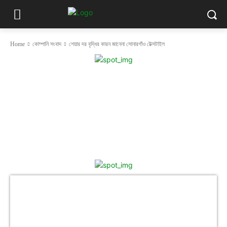
Home
কোম্পানি সংবাদ
শেয়ার দর বৃদ্ধির কারন জানেনা সোনারগাঁও টেক্সটাইল