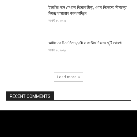
ইতালির সঙ্গে স্পেনের বিরোধ তীব্র, এবার নিজেদের সীমান্তে
নিয়ন্ত্রণ আরোপ করল মাদ্রিদ
আগস্ট ৮, ২০২৬
আমিরাতে ঈদে মিলাদুন্নবী ও জাতীয় দিবসের ছুটি ঘোষণা
আগস্ট ৮, ২০২৬
Load more
RECENT COMMENTS