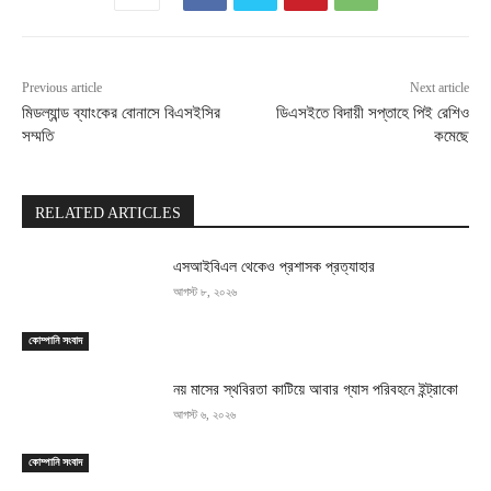
Previous article
Next article
মিডল্যান্ড ব্যাংকের বোনাসে বিএসইসির
ডিএসইতে বিদায়ী সপ্তাহে পিই রেশিও
সম্মতি
কমেছে
RELATED ARTICLES
এসআইবিএল থেকেও প্রশাসক প্রত্যাহার
আগস্ট ৮, ২০২৬
কোম্পানি সংবাদ
নয় মাসের স্থবিরতা কাটিয়ে আবার গ্যাস পরিবহনে ইন্ট্রাকো
আগস্ট ৬, ২০২৬
কোম্পানি সংবাদ