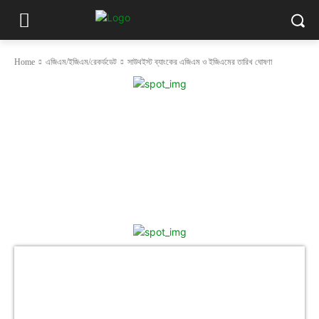
Home
এজিএম/ইজিএম/রেকর্ডডেট
সাউথইস্ট ব্যাংকের এজিএম ও ইজিএমের তারিখ ঘোষণা