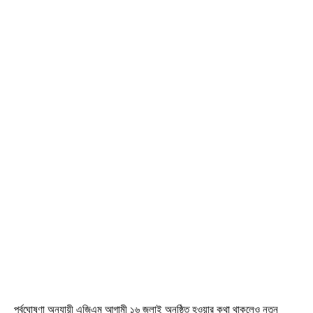
পূর্বঘোষণা অনুযায়ী এজিএম আগামী ১৬ জুলাই অনুষ্ঠিত হওয়ার কথা থাকলেও নতুন