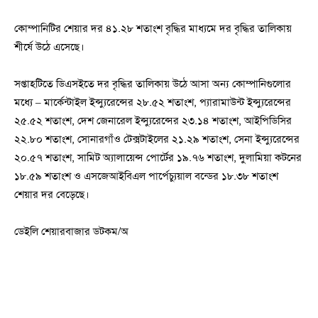
কোম্পানিটির শেয়ার দর ৪১.২৮ শতাংশ বৃদ্ধির মাধ্যমে দর বৃদ্ধির তালিকায়
শীর্ষে উঠে এসেছে।
সপ্তাহটিতে ডিএসইতে দর বৃদ্ধির তালিকায় উঠে আসা অন্য কোম্পানিগুলোর
মধ্যে – মার্কেন্টাইল ইন্স্যুরেন্সের ২৮.৫২ শতাংশ, প্যারামাউন্ট ইন্স্যুরেন্সের
২৫.৫২ শতাংশ, দেশ জেনারেল ইন্স্যুরেন্সের ২৩.১৪ শতাংশ, আইপিডিসির
২২.৮০ শতাংশ, সোনারগাঁও টেক্সটাইলের ২১.২৯ শতাংশ, সেনা ইন্স্যুরেন্সের
২০.৫৭ শতাংশ, সামিট অ্যালায়েন্স পোর্টের ১৯.৭৬ শতাংশ, দুলামিয়া কটনের
১৮.৫৯ শতাংশ ও এসজেআইবিএল পার্পেচ্যুয়াল বন্ডের ১৮.৩৮ শতাংশ
শেয়ার দর বেড়েছে।
ডেইলি শেয়ারবাজার ডটকম/অ