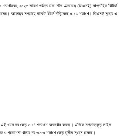
সেপ্টেম্বর, ২০২৫ তারিখ পর্যন্ত ঢাকা স্টক এক্সচেঞ্জে (ডিএসই) সাপ্তাহিক রিটার্নে
াতের। আলোচ্য সপ্তাহে মার্কেট রিটার্ন দাঁড়িয়েছে ০.০১ শতাংশ। ডিএসই সূত্রে এ
তের। এই খাতে দর বেড়ে ৬.১৪ শতাংশে অবস্থান করছে। এদিকে সপ্তাহজুড়ে লাইফ
কাগজ ও প্রকাশনা খাতের দর ৩.৭৩ শতাংশ বেড়ে তৃতীয় স্থানে রয়েছে।