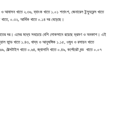
েবা ও আবাসন খাতে ২.৩৬, ব্যাংক খাতে ১.০১ শতাংশ, জেনারেল ইন্স্যুরেন্স খাতে
ধ খাতে, ০.৩২, আর্থিক খাতে ০.১৪ দর বেড়েছে।
খাতের দর। এদের মধ্যে সবচেয়ে বেশি লোকসানে রয়েছে ভ্রমণ ও অবকাশ। এই
ল ফান্ড খাতে ১.৪৩, খাদ্য ও আনুষঙ্গিক ১.১৫, ওষুধ ও রসায়ন খাতে
৯, টেক্সটাইল খাতে ০.৬৪, জ্বালানি খাতে ০.৪৯, কর্পোরেট বন্ড খাতে ০.০৭