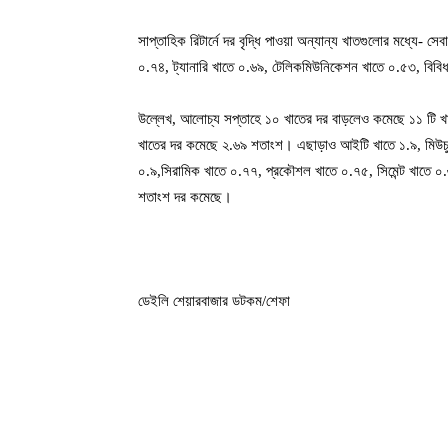
সাপ্তাহিক রিটার্নে দর বৃদ্ধি পাওয়া অন্যান্য খাতগুলোর মধ্যে- স
০.৭৪, ট্যানারি খাতে ০.৬৯, টেলিকমিউনিকেশন খাতে ০.৫৩, বিবি
উল্লেখ, আলোচ্য সপ্তাহে ১০ খাতের দর বাড়লেও কমেছে ১১ টি 
খাতের দর কমেছে ২.৬৯ শতাংশ। এছাড়াও আইটি খাতে ১.৯, মিউচুয়া
০.৯,সিরামিক খাতে ০.৭৭, প্রকৌশল খাতে ০.৭৫, সিমেন্ট খাতে ০.৬
শতাংশ দর কমেছে।
ডেইলি শেয়ারবাজার ডটকম/শেফা