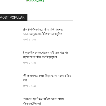
MOST POPULAR
ঢাকা বিশ্ববিদ্যালয়ে বাংলা কিউআর-এর
সচেতনতামূলক মতবিনিময় সভা অনুষ্ঠিত
আগস্ট ৬, ২০২৬
উন্নয়নশীল দেশগুলোতে এআই হতে পারে শত
বছরের অগ্রগতির পথ:বিশ্বব্যাংক
আগস্ট ৬, ২০২৬
নদী ও খালপাড় রক্ষায় বিন্না ঘাসের ব্যবহার নিয়ে
সভা
আগস্ট ৬, ২০২৬
নয় মাসের স্থবিরতা কাটিয়ে আবার গ্যাস
পরিবহনে ইন্ট্রাকো