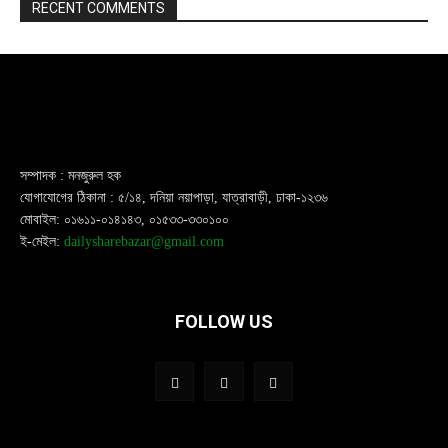
RECENT COMMENTS
সম্পাদক : মনজুরুল হক
যোগাযোগের ঠিকানা : ৫/১৪, দনিয়া নয়াপাড়া, যাত্রাবাড়ী, ঢাকা-১২৩৬
মোবাইল: ০১৬১১-০১৪১৪৩, ০১৫৩৩-৩৩০১০০
ই-মেইল:
dailysharebazar@gmail.com
FOLLOW US