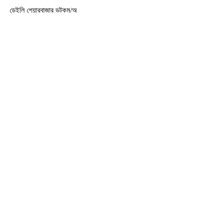
ডেইলি শেয়ারবাজার ডটকম/অ