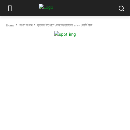
Home
প্রধান সংবাদ
সূচকের উত্থানে লেনদেন ছাড়ালো ১০৮০ কোটি টাকা