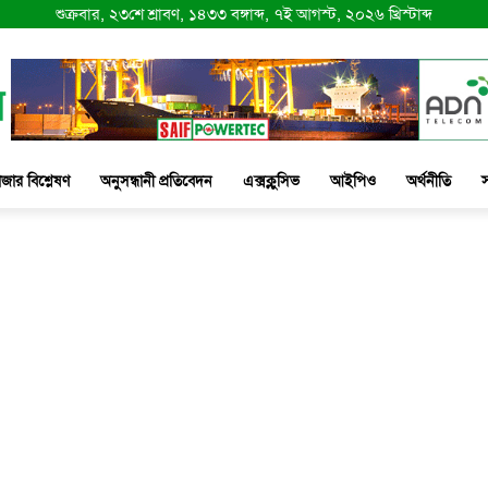
শুক্রবার, ২৩শে শ্রাবণ, ১৪৩৩ বঙ্গাব্দ, ৭ই আগস্ট, ২০২৬ খ্রিস্টাব্দ
াজার বিশ্লেষণ
অনুসন্ধানী প্রতিবেদন
এক্সক্লুসিভ
আইপিও
অর্থনীতি
স