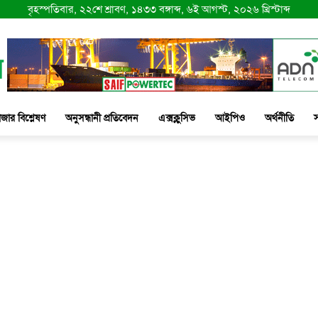
বৃহস্পতিবার, ২২শে শ্রাবণ, ১৪৩৩ বঙ্গাব্দ, ৬ই আগস্ট, ২০২৬ খ্রিস্টাব্দ
াজার বিশ্লেষণ
অনুসন্ধানী প্রতিবেদন
এক্সক্লুসিভ
আইপিও
অর্থনীতি
স