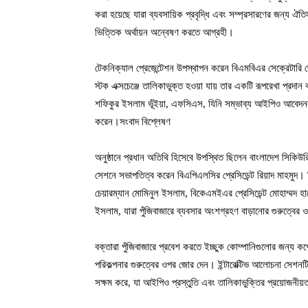
করা হয়েছে যারা ব্যবসায়িক প্রবৃদ্ধি এবং সম্প্রসারণের জন্য 
ভিত্তিক অর্থায়ন অন্বেষণ করতে আগ্রহী।
টেকনিক্যাল প্রেজেন্টেশন উপস্থাপন করেন বিএমবিএর সেক্রেটারি জ
স্টক এক্সচেঞ্জে তালিকাভুক্ত হওয়া যায় তার একটি রূপরেখা প্র
শফিকুর ইসলাম ভূঁইয়া, এফসিএস, যিনি সম্ভাব্য আইপিও আবেদনকারীদ
করেন।সংবাদ বিশ্লেষণ
অনুষ্ঠানে প্রধান অতিথি হিসেবে উপস্থিত ছিলেন বাংলাদেশ সিকিউ
সেশনে সভাপতিত্ব করেন বিএপিএলসির প্রেসিডেন্ট রিয়াদ মাহমুদ। 
চেয়ারম্যান মোমিনুল ইসলাম, বিকেএমইএর প্রেসিডেন্ট মোহাম্মদ হ
ইসলাম, যারা পুঁজিবাজারে ব্যবসার অংশগ্রহণ বাড়ানোর গুরুত্বের ওপর
বক্তারা পুঁজিবাজারে প্রবেশ করতে ইচ্ছুক কোম্পানিগুলোর জন্য কর্পোর
পরিকল্পনার গুরুত্বের ওপর জোর দেন। ইন্টারেক্টিভ আলোচনা সেশনটি 
সক্ষম করে, যা আইপিও প্রস্তুতি এবং তালিকাভুক্তির প্রয়োজনীয়