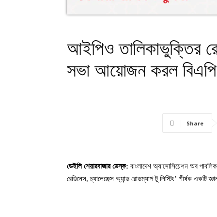
আইপিও তালিকাভুক্তির রো
সভা আয়োজন করল বিএপ
Share
ডেইলি শেয়ারবাজার ডেস্ক:
বাংলাদেশ অ্যাসোসিয়েশন অব পাবলিকল
রেডিনেস, চ্যালেঞ্জেস অ্যান্ড রোডম্যাপ টু লিস্টিং’ শীর্ষক একট