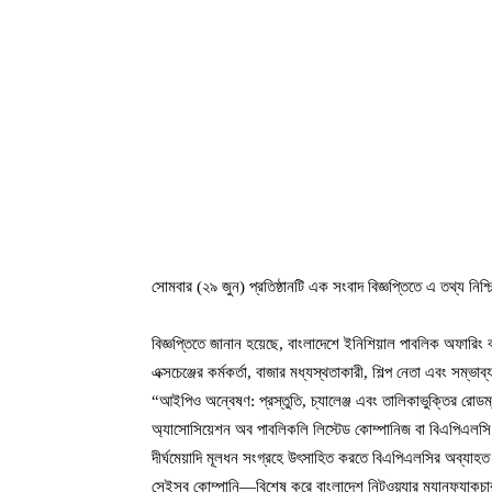
সোমবার (২৯ জুন) প্রতিষ্ঠানটি এক সংবাদ বিজ্ঞপ্তিতে এ তথ্য নিশ
বিজ্ঞপ্তিতে জানান হয়েছে, বাংলাদেশে ইনিশিয়াল পাবলিক অফারিং ব
এক্সচেঞ্জের কর্মকর্তা, বাজার মধ্যস্থতাকারী, শিল্প নেতা এবং সম্
“আইপিও অন্বেষণ: প্রস্তুতি, চ্যালেঞ্জ এবং তালিকাভুক্তির র
অ্যাসোসিয়েশন অব পাবলিকলি লিস্টেড কোম্পানিজ বা বিএপিএলসি। 
দীর্ঘমেয়াদি মূলধন সংগ্রহে উৎসাহিত করতে বিএপিএলসির অব্যাহ
সেইসব কোম্পানি—বিশেষ করে বাংলাদেশ নিটওয়্যার ম্যানুফ্যাকচারা