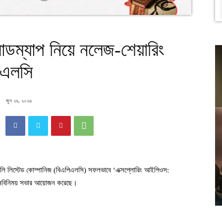
ডম্যাপ নিয়ে নলেজ-শেয়ারিং
িএলসি
জুন ২৯, ২০২৬
ি লিস্টেড কোম্পানিজ (বিএপিএলসি) সফলভাবে ‘এক্সপ্লোরিং আইপিওস:
ি জ্ঞানবিনিময় সভার আয়োজন করেছে।