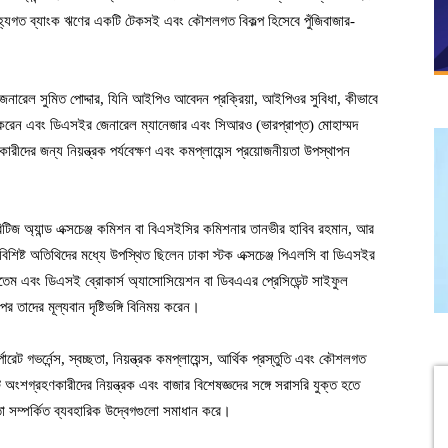
ঐতিহ্যগত ব্যাংক ঋণের একটি টেকসই এবং কৌশলগত বিকল্প হিসেবে পুঁজিবাজার-
েনারেল সুমিত পোদ্দার, যিনি আইপিও আবেদন প্রক্রিয়া, আইপিওর সুবিধা, কীভাবে
দান করেন এবং ডিএসইর জেনারেল ম্যানেজার এবং সিআরও (ভারপ্রাপ্ত) মোহাম্মদ
ের জন্য নিয়ন্ত্রক পর্যবেক্ষণ এবং কমপ্লায়েন্স প্রয়োজনীয়তা উপস্থাপন
রিটিজ অ্যান্ড এক্সচেঞ্জ কমিশন বা বিএসইসির কমিশনার তানভীর হাবিব রহমান, আর
বিশিষ্ট অতিথিদের মধ্যে উপস্থিত ছিলেন ঢাকা স্টক এক্সচেঞ্জ পিএলসি বা ডিএসইর
াতেম এবং ডিএসই ব্রোকার্স অ্যাসোসিয়েশন বা ডিবএএর প্রেসিডেন্ট সাইফুল
 তাদের মূল্যবান দৃষ্টিভঙ্গি বিনিময় করেন।
েট গভর্নেন্স, স্বচ্ছতা, নিয়ন্ত্রক কমপ্লায়েন্স, আর্থিক প্রস্তুতি এবং কৌশলগত
অংশগ্রহণকারীদের নিয়ন্ত্রক এবং বাজার বিশেষজ্ঞদের সঙ্গে সরাসরি যুক্ত হতে
তা সম্পর্কিত ব্যবহারিক উদ্বেগগুলো সমাধান করে।