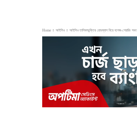
Home
আইপিও
আইপিও তালিকাভুক্তির রোডম্যাপ নিয়ে নলেজ-শেয়ারিং 