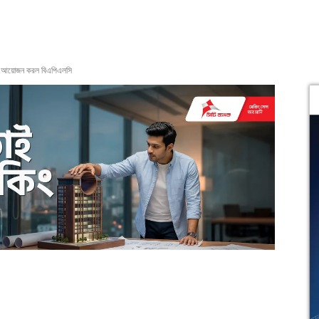
সভা আয়োজন করল বিএপিএলসি