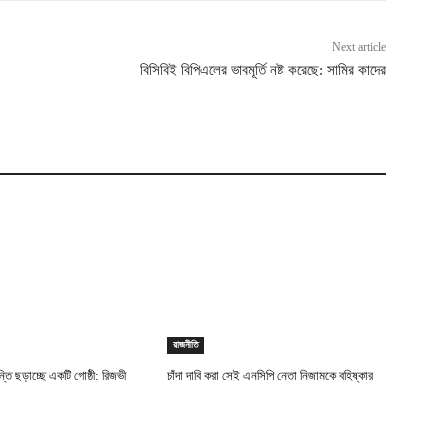
Next article
বিসিবিই বিপিএলের ভাবমূর্তি নষ্ট করেছে: সামির কাদের
রাজনীতি
ান্তি ছড়াচ্ছে একটি গোষ্ঠী: রিজভী
চাঁদা দাবি করা সেই এনসিপি নেতা নিজামকে বহিষ্কার