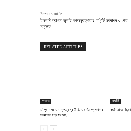
Previous article
ইসলামী ব্যাংকে জুলাই গণঅভ্যুত্থানের বর্ষপুর্তি উর্দযাপন ও দোয়া
অনুষ্ঠিত
RELATED ARTICLES
অন্যান্য
রাজনীতি
চাঁদপুর-১ আসনে স্বতন্ত্র প্রার্থী হিসেবে রনি মজুমদারের
ধর্মের নামে বিভ্র
মনোনয়ন পত্র সংগ্রহ