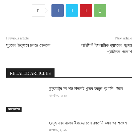
Previous article
Next article
সূচকের উত্থানে চলছে লেনদেন
আইসিবি ইসলামিক ব্যাংকের প্রথম
প্রান্তিক প্রকাশ
RELATED ARTICLES
যুক্তরাষ্ট্র সব শর্ত মানলেই খুলবে হরমুজ প্রণালি: ইরান
আগস্ট ৮, ২০২৬
আন্তজার্তিক
হরমুজ বন্ধ থাকায় ইরাকের তেল রপ্তানি কমল ৭৫ শতাংশ
আগস্ট ৮, ২০২৬