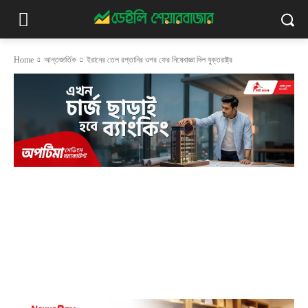
Home
আন্তজার্তিক
ইরানের তেল রপ্তানির ওপর ফের নিষেধাজ্ঞা দিল যুক্তরাষ্ট্র