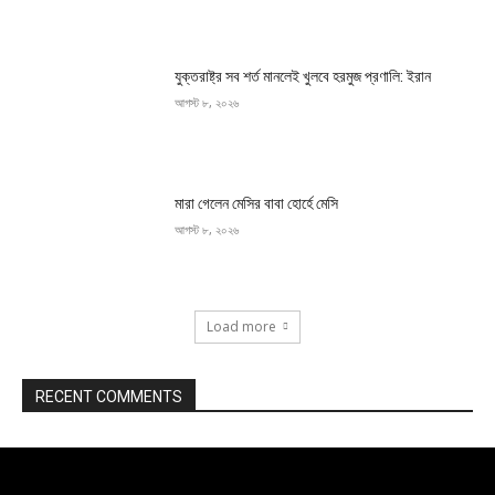
যুক্তরাষ্ট্র সব শর্ত মানলেই খুলবে হরমুজ প্রণালি: ইরান
আগস্ট ৮, ২০২৬
মারা গেলেন মেসির বাবা হোর্হে মেসি
আগস্ট ৮, ২০২৬
Load more
RECENT COMMENTS