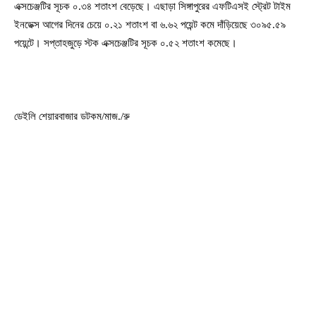
এক্সচেঞ্জটির সূচক ০.৩৪ শতাংশ বেড়েছে। এছাড়া সিঙ্গাপুরের এফটিএসই স্ট্রেট টাইম
ইনডেক্স আগের দিনের চেয়ে ০.২১ শতাংশ বা ৬.৬২ পয়েন্ট কমে দাঁড়িয়েছে ৩০৯৫.৫৯
পয়েন্টে। সপ্তাহজুড়ে স্টক এক্সচেঞ্জটির সূচক ‍০.৫২ শতাংশ কমেছে।
ডেইলি শেয়ারবাজার ডটকম/মাজ./রু