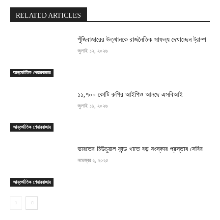
RELATED ARTICLES
পুঁজিবাজারের উত্থানকে রাজনৈতিক সাফল্য দেখাচ্ছেন ট্রাম্প
জুলাই ১২, ২০২৬
আন্তর্জাতিক শেয়ারবাজার
১১,৭০০ কোটি রুপির আইপিও আনছে এসবিআই
জুলাই ১১, ২০২৬
আন্তর্জাতিক শেয়ারবাজার
ভারতের মিউচুয়াল ফান্ড খাতে বড় সংস্কার প্রস্তাব সেবির
নভেম্বর ২, ২০২৫
আন্তর্জাতিক শেয়ারবাজার