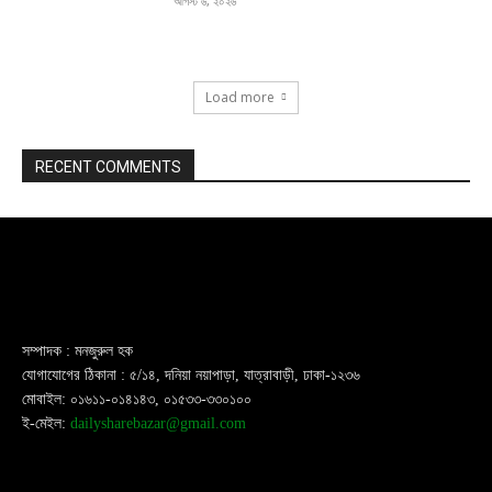
আগস্ট ৬, ২০২৬
Load more
RECENT COMMENTS
সম্পাদক : মনজুরুল হক
যোগাযোগের ঠিকানা : ৫/১৪, দনিয়া নয়াপাড়া, যাত্রাবাড়ী, ঢাকা-১২৩৬
মোবাইল: ০১৬১১-০১৪১৪৩, ০১৫৩৩-৩৩০১০০
ই-মেইল:
dailysharebazar@gmail.com