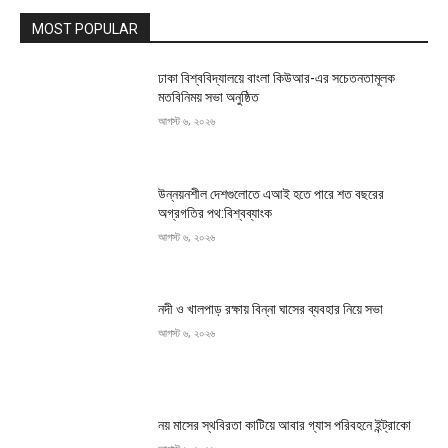
MOST POPULAR
ঢাকা বিশ্ববিদ্যালয়ে বাংলা কিউআর-এর সচেতনতামূলক
মতবিনিময় সভা অনুষ্ঠিত
আগস্ট ৬, ২০২৬
উন্নয়নশীল দেশগুলোতে এআই হতে পারে শত বছরের
অগ্রগতির পথ:বিশ্বব্যাংক
আগস্ট ৬, ২০২৬
নদী ও খালপাড় রক্ষায় বিন্না ঘাসের ব্যবহার নিয়ে সভা
আগস্ট ৬, ২০২৬
নয় মাসের স্থবিরতা কাটিয়ে আবার গ্যাস পরিবহনে ইন্ট্রাকো