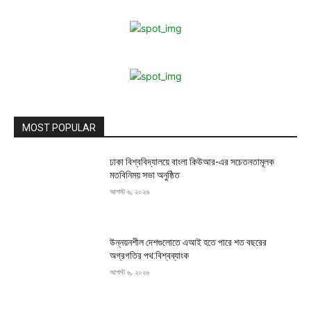
MOST POPULAR
ঢাকা বিশ্ববিদ্যালয়ে বাংলা কিউআর-এর সচেতনতামূলক
মতবিনিময় সভা অনুষ্ঠিত
আগস্ট ৬, ২০২৬
উন্নয়নশীল দেশগুলোতে এআই হতে পারে শত বছরের
অগ্রগতির পথ:বিশ্বব্যাংক
আগস্ট ৬, ২০২৬