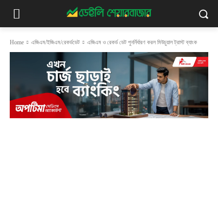
Home
এজিএম/ইজিএম/রেকর্ডডেট
এজিএম ও রেকর্ড ডেট পুনর্নির্ধারণ করল মিউচুয়াল ট্রাস্ট ব্যাংক