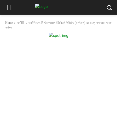
Home
অর্থনীতি
এমটিবি এবং দি স্ট্রাকচারাল ইঞ্জিনিয়ার্স লিমিটেড (এসইএল)-এর মধ্যে সমঝোতা স্মারক
স্বাক্ষর