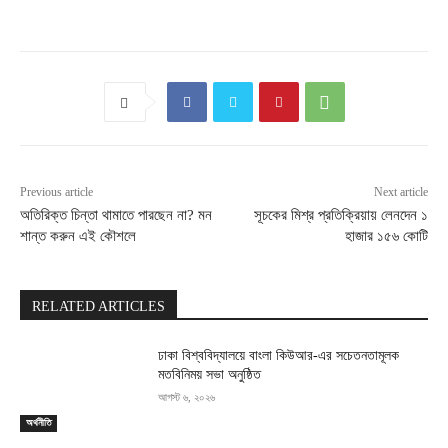
Previous article
Next article
অতিরিক্ত চিন্তা থামাতে পারছেন না? মন
সূচকের মিশ্র প্রতিক্রিয়ায় লেনদেন ১
শান্ত করুন এই কৌশলে
হাজার ১৫৬ কোটি
RELATED ARTICLES
ঢাকা বিশ্ববিদ্যালয়ে বাংলা কিউআর-এর সচেতনতামূলক
মতবিনিময় সভা অনুষ্ঠিত
আগস্ট ৬, ২০২৬
অর্থনীতি