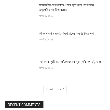
উন্নয়নশীল দেশগুলোতে এআই হতে পারে শত বছরের
অগ্রগতির পথ:বিশ্বব্যাংক
আগস্ট ৬, ২০২৬
নদী ও খালপাড় রক্ষায় বিন্না ঘাসের ব্যবহার নিয়ে সভা
আগস্ট ৬, ২০২৬
নয় মাসের স্থবিরতা কাটিয়ে আবার গ্যাস পরিবহনে ইন্ট্রাকো
আগস্ট ৬, ২০২৬
Load more
RECENT COMMENTS