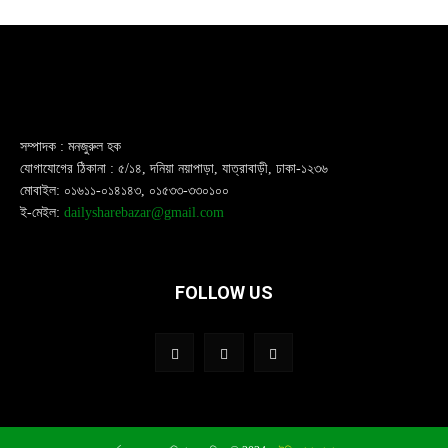
সম্পাদক : মনজুরুল হক
যোগাযোগের ঠিকানা : ৫/১৪, দনিয়া নয়াপাড়া, যাত্রাবাড়ী, ঢাকা-১২৩৬
মোবাইল: ০১৬১১-০১৪১৪৩, ০১৫৩৩-৩৩০১০০
ই-মেইল:
dailysharebazar@gmail.com
FOLLOW US