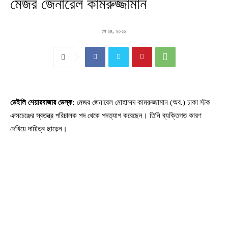
মেজর জেনারেল কামরুজ্জামান
মে ২৪, ২০২৬
ডেইলি শেয়ারবাজার ডেস্ক:
মেজর জেনারেল মোহাম্মদ কামরুজ্জামান (অব.) ঢাকা স্টক
এক্সচেঞ্জের স্বতন্ত্র পরিচালক পদ থেকে পদত্যাগ করেছেন। তিনি ব্যক্তিগত কারণ
দেখিয়ে দায়িত্ব ছাড়েন।