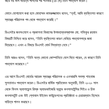
বছর নয় মাস দায়িত্ব পালনের পর শনিবার (২৪ মে) তিনি পদত্যাগ করেন।
ফোনে যোগাযোগ করা হলে মোহাম্মদ কামরুজ্জামান বলেন, “হ্যাঁ, আমি ব্যক্তিগত কারণে
স্বতন্ত্র পরিচালক পদ থেকে পদত্যাগ করেছি।”
ডিএসইর জনসংযোগ ও প্রকাশনা বিভাগের উপমহাব্যবস্থাপক মো. শফিকুর রহমান
বিষয়টি নিশ্চিত করে বলেন, “তিনি ব্যক্তিগত কারণ দেখিয়ে পদত্যাগপত্র জমা
দিয়েছেন। এখন এ বিষয়ে ডিএসই বোর্ড সিদ্ধান্ত নেবে।”
তিনি আরও বলেন, “তিনি অন্য কোনো কোম্পানিতে যোগ দিতে পারেন, যে কারণে তিনি
পদত্যাগ করেছেন।”
এর আগে ডিএসই বোর্ডের আরেক স্বতন্ত্র পরিচালক ও এনআরসি সদস্য শাহনাজ
সুলতানাও পদত্যাগ করেন। ডিএসইর বার্ষিক প্রতিবেদন অনুযায়ী, তিনি ২০২০ সাল
থেকে ফিনস অ্যালায়েন্স রিস্ক অ্যাডভাইজরি অ্যান্ড কনসালটেন্সির সিইও ও চিফ
কনসালটেন্ট এবং উই গ্লোবাল উইমেন ফাউন্ডেশনের প্রতিষ্ঠাতা ও চেয়ারম্যান হিসেবে
দায়িত্ব পালন করছেন।