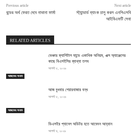
Previous article
Next article
বন্ডের অর্থ ফেরত দেবে নাভানা ফার্মা
স্ট্যান্ডার্ড ব্যাংক চালু করল এনপিএসবি
আইবিএফটি সেবা
RELATED ARTICLES
ভেঞ্চার ক্যাপিটাল ফান্ডে একাধিক অনিয়ম, এক্স অ্যাঞ্জেলের
কাছে বিএসইসির ব্যাখ্যা তলব
আগস্ট ৫, ২০২৬
আজকের সংবাদ
আজ বুধবার শেয়ারবাজার বন্ধ
আগস্ট ৫, ২০২৬
আজকের সংবাদ
ডিএসইর প্যানেল অডিটর হতে আবেদন আহ্বান
আগস্ট ৪, ২০২৬