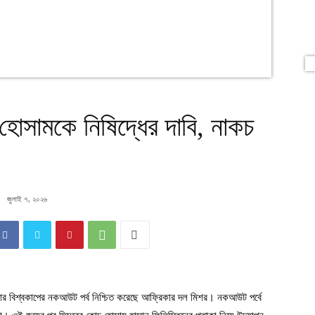
 হোসামকে নিষিদ্ধের দাবি, নাকচ
জুলাই ৭, ২০২৬
মবার বিশ্বকাপের নকআউট পর্ব নিশ্চিত করেছে আফ্রিকার দল মিশর। নকআউট পর্বে