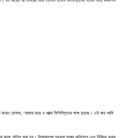
হরা। ওই জয়ের পর মিসরের কোচ হোসাম হাসান ফিলিস্তিনের পতাকা নিয়ে উদযাপন
্গ করেন হোসাম, ‘আমার হৃদয় ও আত্মা ফিলিস্তিনের পক্ষে রয়েছে। এই জয় আমি
ার কাছে নালিশ করা হয়। বিশ্বকাপের শৃঙ্খলা ভঙ্গের অভিযোগ এনে নিষিদ্ধ করার