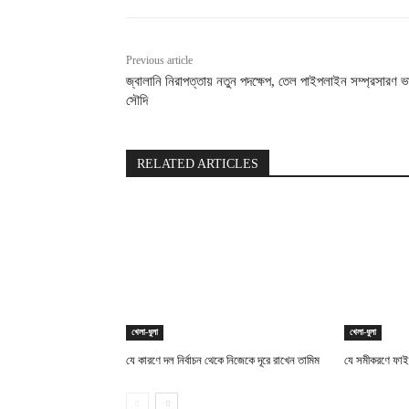
Previous article
জ্বালানি নিরাপত্তায় নতুন পদক্ষেপ, তেল পাইপলাইন সম্প্রসারণ ভ
সৌদি
RELATED ARTICLES
খেলা-ধুলা
খেলা-ধুলা
যে কারণে দল নির্বাচন থেকে নিজেকে দূরে রাখেন তামিম
যে সমীকরণে ফাই