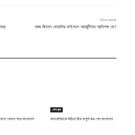
Next article
াবছে
আজ জিতলে কোয়াটার ফাইনালে আর্জেন্টিনার প্রতিপক্ষ কে?
খেলা-ধুলা
নালে খেলতে পারে বাংলাদেশ
মালয়েশিয়াকে গুঁড়িয়ে দিয়ে দাপুটে জয় পেল বাংলাদেশ