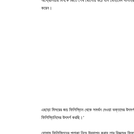
অস্ট্রেলিয়ার বিপক্ষে জিতে শেষ ষোলোয় উঠে যান মোহামেদ সালা
করেন।
এছাড়া মিসরের জয় ফিলিস্তিন থেকে সমর্থন দেওয়া ভক্তদের উৎসর
ফিলিস্তিনিদের উৎসর্গ করছি।’
হোসাম ফিলিস্তিনের পতাকা নিয়ে উদযাপন করায় তার বিরুদ্ধে ফিফ