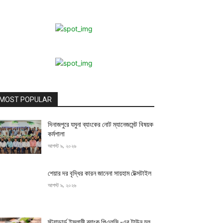
MOST POPULAR
দিনাজপুরে যমুনা ব্যাংকের নোট ম্যানেজমেন্ট বিষয়ক
কর্মশালা
আগস্ট ৯, ২০২৬
শেয়ার দর বৃদ্ধির কারন জানেনা সায়হাম টেক্সটাইল
আগস্ট ৯, ২০২৬
স্ট্যান্ডার্ড ইসলামী ব্যাংক পিএলসি.-এর টাউন হল